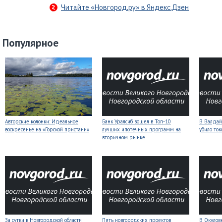
Читайте «Новгород.ру» в Яндекс.Дзен
Популярное
Авторские колонки: Идеальное
Банк Уралсиб вошел в Топ-10
В Валдай
воскресенье на «Горской пристани»
лучших ипотечных программ на
убило то
вторичном рынке
За сутки в Новгородской области
Пять новгородских проектов
В Окулов