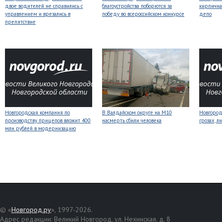
двое водителей не справились с
благоустройства поборются за
кирпична
управлением и врезались в
победу во всероссийском конкурсе
депо
препятствие
Новгородская компания по
В Валдайском округе на М10
Новгоро
производству прицепов вложит 400
насмерть сбили человека
грозах, л
млн рублей в модернизацию
© «
Новгород.ру
», 1997-2026.
Адрес редакции: Великий Новгород, ул. Нехинская, д. 8