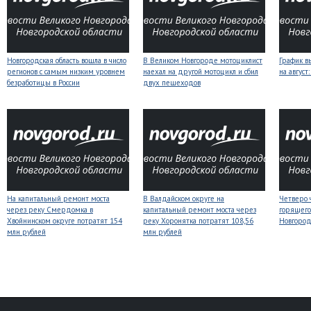
Новгородская область вошла в число
В Великом Новгороде мотоциклист
График в
регионов с самым низким уровнем
наехал на другой мотоцикл и сбил
на авгус
безработицы в России
двух пешеходов
На капитальный ремонт моста
В Валдайском округе на
Четверо 
через реку Смердомка в
капитальный ремонт моста через
горящего
Хвойнинском округе потратят 154
реку Хоронятка потратят 108,56
Новгоро
млн рублей
млн рублей