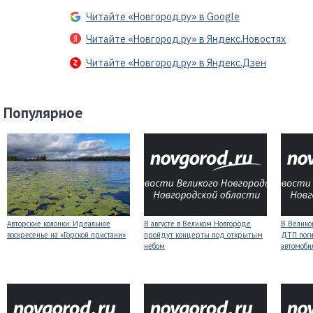
Читайте «Новгород.ру» в Google
Читайте «Новгород.ру» в Яндекс.Новостях
Читайте «Новгород.ру» в Яндекс.Дзен
Популярное
Авторские колонки: Идеальное
В августе в Великом Новгороде
В Велико
воскресенье на «Горской пристани»
пройдут концерты под открытым
ДТП поги
небом
автомоби