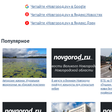
Читайте «Новгород.ру» в Google
Читайте «Новгород.ру» в Яндекс.Новостях
Читайте «Новгород.ру» в Яндекс.Дзен
Популярное
Авторские колонки: Идеальное
В августе в Великом Новгороде
ВТБ: на 
воскресенье на «Горской пристани»
пройдут концерты под открытым
«Пушкин 
небом
новая бег
професси