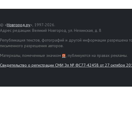
© «
Новгород.ру
», 1997-2026.
Адрес редакции: Великий Новгород, ул. Нехинская, д. 8
Републикация текстов, фотографий и другой информации разрешена то
письменного разрешения авторов.
Материалы, помеченные значком
, публикуются на правах рекламы.
Свидетельство о регистрации СМИ Эл № ФС77-42458 от 27 октября 20