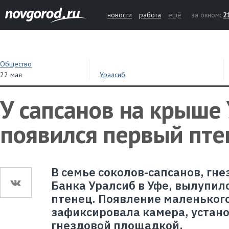
новости
работа
ещё
за окном:
2
Общество
22 мая
Уралсиб
У сапсанов на крыше
появился первый пте
В семье соколов-сапсанов, гн
Банка Уралсиб в Уфе, вылупил
птенец. Появление маленького
зафиксировала камера, устан
гнездовой площадкой.