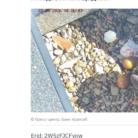
© Пресс-центр, Банк Уралсиб
Erid: 2W5zFJCFyow