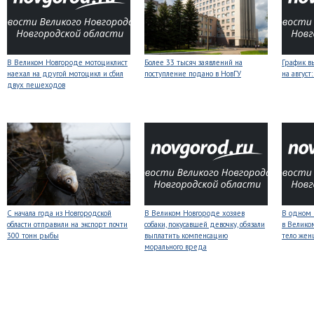
В Великом Новгороде мотоциклист
Более 33 тысяч заявлений на
График в
наехал на другой мотоцикл и сбил
поступление подано в НовГУ
на авгус
двух пешеходов
С начала года из Новгородской
В Великом Новгороде хозяев
В одном 
области отправили на экспорт почти
собаки, покусавшей девочку, обязали
в Велико
300 тонн рыбы
выплатить компенсацию
тело же
морального вреда