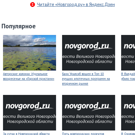
Читайте «Новгород.ру» в Яндекс.Дзен
Популярное
Авторские колонки: Идеальное
Банк Уралсиб вошел в Топ-10
В Валдай
воскресенье на «Горской пристани»
лучших ипотечных программ на
убило то
вторичном рынке
За сутки в Новгородской области
Пять новгородских проектов
В Окулов