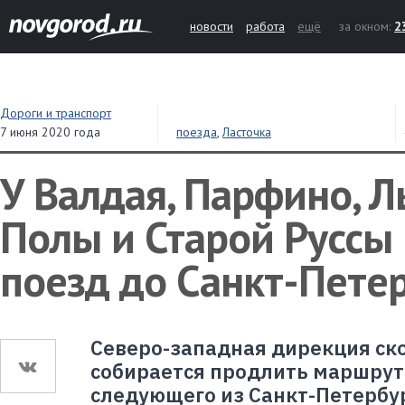
новости
работа
ещё
за окном:
2
Дороги и транспорт
7 июня 2020 года
поезда
,
Ласточка
У Валдая, Парфино, Л
Полы и Старой Руссы
поезд до Санкт-Пете
Северо-западная дирекция ск
собирается продлить маршрут
следующего из Санкт-Петербур