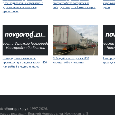
двое водителей не справились с
благоустройства поборются за
кирпична
управлением и врезались в
победу во всероссийском конкурсе
депо
препятствие
Новгородская компания по
В Валдайском округе на М10
Новгоро
производству прицепов вложит 400
насмерть сбили человека
грозах, л
млн рублей в модернизацию
© «
Новгород.ру
», 1997-2026.
Адрес редакции: Великий Новгород, ул. Нехинская, д. 8