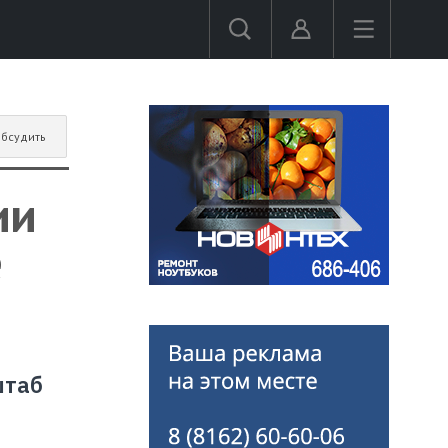
бсудить
ии
е
штаб