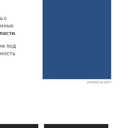
ь с
енных
ласти
.
ие под
вность
реклама на сайте