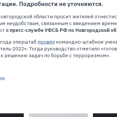
ации. Подробности не уточняются.
овгородской области просит жителей отнестис
м неудобствам, связанным с введением врем
ют в
пресс-службе УФСБ РФ по Новгородской об
 года оперштаб
провёл
командно-штабное учен
ель-2022». Тогда руководство отметило «гото
к решению задач по борьбе с терроризмом».
тях