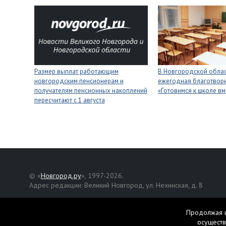
Размер выплат работающим
В Новгородской облас
новгородским пенсионерам и
ежегодная благотвори
получателям пенсионных накоплений
«Готовимся к школе вм
пересчитают с 1 августа
© «
Новгород.ру
», 1997-2026.
Адрес редакции: Великий Новгород, ул. Нехинская, д. 8
Републикация текстов, фотографий и другой информации раз
разрешения авторов.
Продолжая и
осуществ