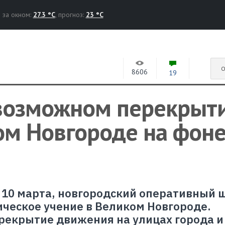
за окном:
27.3 °C
, прогноз:
23 °C
О
8606
19
возможном перекрыт
ом Новгороде на фон
и 10 марта, новгородский оперативный 
ческое учение в Великом Новгороде.
рекрытие движения на улицах города и