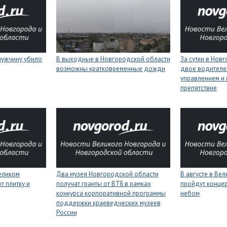
мужчину убило
В выходные в Новгородской области
За сутки в Нов
возможны кратковременные дожди
двое водителей
управлением и 
препятствие
еликом
Два музея Новгородской области
В августе в Ве
 плитку и
получат гранты от ВТБ в рамках
пройдут конце
конкурса корпоративной программы
небом
поддержки краеведческих музеев
России