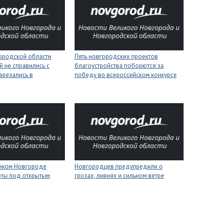
городской области
Пять новгородских проектов
 не справились с
благоустройства поборются за
врезались в
победу во всероссийском конкурсе
ликом Новгороде
Новгородцев предупредили о
рты под открытым
грозах, ливнях и сильном ветре