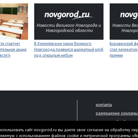
ти стартует
В Кремлёвском парке Великого
Боровичский ф
тельная акция
Новгорода появился шахматный клуб
стал лауреатом
есте!»
под открытым небом
премии
контакты
размещение рекламы
политика обработки 
решена только с письменного
спользовать сайт novgorod.ru вы даете свое согласие на обработку пе
Настоящий ресурс мо
ляемую с использованием файлов cookie и метрической программы «Я