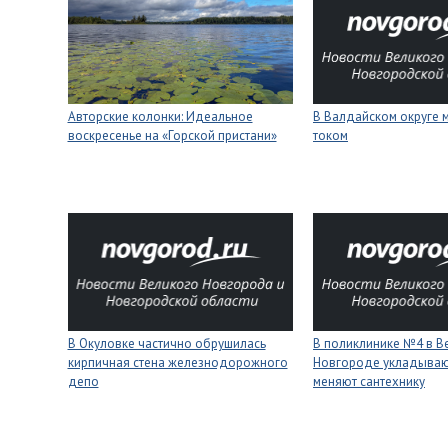
Авторские колонки: Идеальное
В Валдайском округе 
воскресенье на «Горской пристани»
током
В Окуловке частично обрушилась
В поликлинике №4 в В
кирпичная стена железнодорожного
Новгороде укладывают
депо
меняют сантехнику