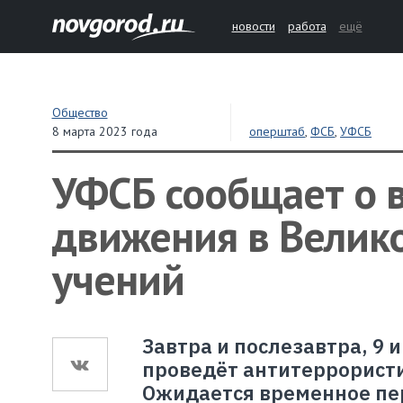
новости
работа
ещё
Общество
8 марта 2023 года
оперштаб
,
ФСБ
,
УФСБ
УФСБ сообщает о 
движения в Велик
учений
Завтра и послезавтра, 9 
проведёт антитеррористи
Ожидается временное пе