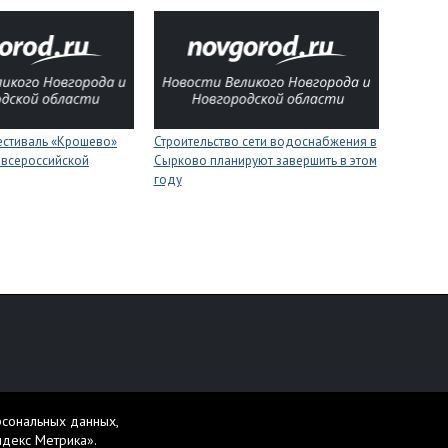
естиваль «Крошево»
Строительство сети водоснабжения в
 всероссийской
Сырково планируют завершить в этом
году
персональных данных
рсональных данных,
жет содержать материалы 16+.
ндекс Метрика».