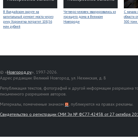
В Валдайском округе на
Четверо человек эвакуировались из
С начала
капитальный ремонт моста через
горящего дома в Великом
области о
реку Хоронятка потратят 108,56
Новгороде
300 тонн
млн рублей
© «
Новгород.ру
», 1997-2026.
Адрес редакции: Великий Новгород, ул. Нехинская, д. 8
Републикация текстов, фотографий и другой информации разрешена то
письменного разрешения авторов.
Материалы, помеченные значком
, публикуются на правах рекламы.
Свидетельство о регистрации СМИ Эл № ФС77-42458 от 27 октября 20