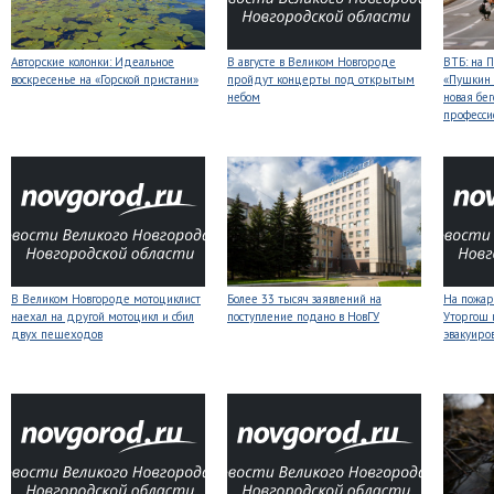
Авторские колонки: Идеальное
В августе в Великом Новгороде
ВТБ: на 
воскресенье на «Горской пристани»
пройдут концерты под открытым
«Пушкин 
небом
новая бег
професси
В Великом Новгороде мотоциклист
Более 33 тысяч заявлений на
На пожар
наехал на другой мотоцикл и сбил
поступление подано в НовГУ
Уторгош 
двух пешеходов
эвакуиро