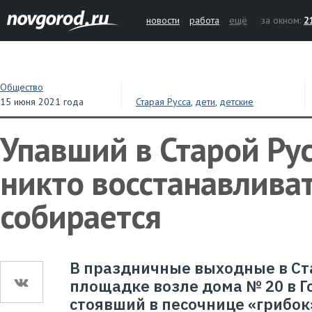
новости
работа
ещё
за окном:
2
Общество
15 июня 2021 года
Старая Русса
,
дети
,
детские
площадки
Упавший в Старой Рус
никто восстанавливат
собирается
В праздничные выходные в Ста
площадке возле дома № 20 в Г
стоявший в песочнице «грибок»