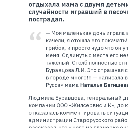
отдыхала мама с двумя детьми
случайности игравший в песоч
пострадал.
— Моя маленькая дочь играла 
качели, я отошла его покачать!
грибок, и просто чудо что он у
меня! Сдвинуть с места его н
тяжёлый! Столб полностью сгн
Буравцова Л.И. Это страшная 
в городе много!!! — написала 
Русса
»
мама
Наталья Бегишев
Людмила Буравцова, генеральный 
компании ООО «Жилсервис и К», до 
отказалась комментировать ситуаци
администрации Старорусского райо
рассказал, что у него на планёрке о