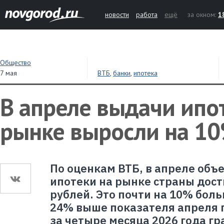
новости
работа
ещё
за окном:
1
Общество
7 мая
ВТБ
,
банки
,
ипотека
В апреле выдачи ипо
рынке выросли на 1
По оценкам ВТБ, в апреле объ
ипотеки на рынке страны дост
рублей. Это почти на 10% боль
24% выше показателя апреля п
за четыре месяца 2026 года г