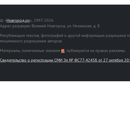
© «
Новгород.ру
», 1997-2026.
Адрес редакции: Великий Новгород, ул. Нехинская, д. 8
Републикация текстов, фотографий и другой информации разрешена то
письменного разрешения авторов.
Материалы, помеченные значком
, публикуются на правах рекламы.
Свидетельство о регистрации СМИ Эл № ФС77-42458 от 27 октября 20