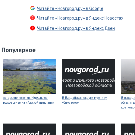
Читайте «Новгород.ру» в Google
Читайте «Новгород.ру» в Яндекс.Новостях
Читайте «Новгород.ру» в Яндекс.Дзен
Популярное
Авторские колонки: Идеальное
В Валдайском округе мужчину
В выходн
воскресенье на «Горской пристани»
убило током
области 
кратков