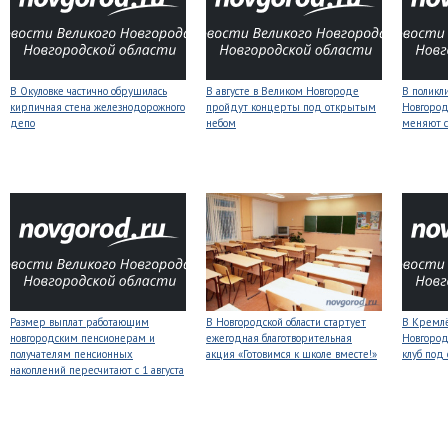
В Окуловке частично обрушилась
В августе в Великом Новгороде
В поликл
кирпичная стена железнодорожного
пройдут концерты под открытым
Новгород
депо
небом
меняют с
Размер выплат работающим
В Новгородской области стартует
В Кремлё
новгородским пенсионерам и
ежегодная благотворительная
Новгород
получателям пенсионных
акция «Готовимся к школе вместе!»
клуб под
накоплений пересчитают с 1 августа