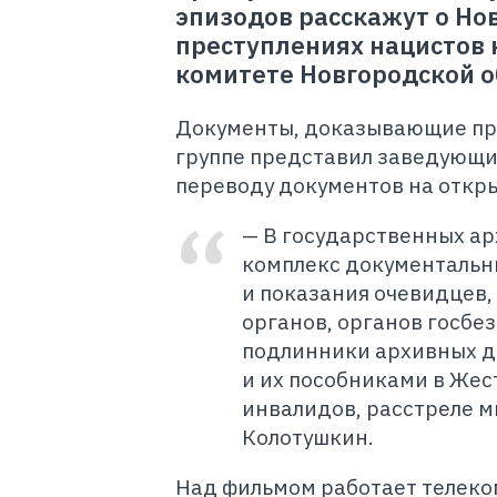
эпизодов расскажут о Нов
преступлениях нацистов 
комитете Новгородской о
Документы, доказывающие пре
группе представил заведующи
переводу документов на откр
— В государственных ар
комплекс документальны
и показания очевидцев,
органов, органов госбез
подлинники архивных д
и их пособниками в Жес
инвалидов, расстреле м
Колотушкин.
Над фильмом работает телеком