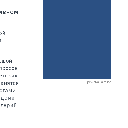
хивном
ой
и
льшой
просов
етских
ранятся
реклама на сайте
истами
 доме
алерий