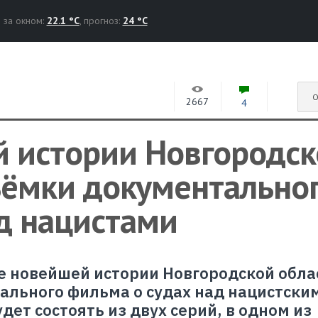
за окном:
22.1 °C
, прогноз:
24 °C
О
2667
4
й истории Новгородск
ъёмки документально
д нацистами
е новейшей истории Новгородской обла
ального фильма о судах над нацистски
ет состоять из двух серий, в одном из