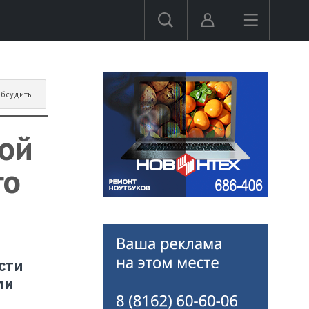
бсудить
ой
го
сти
ми