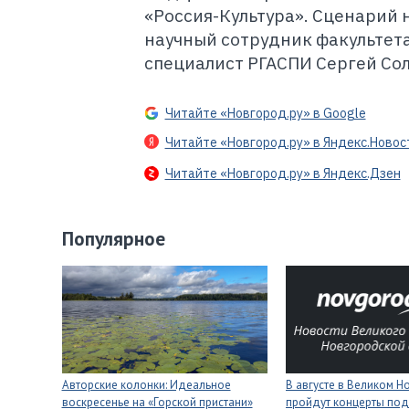
«Россия-Культура». Сценарий
научный сотрудник факультета
специалист РГАСПИ Сергей Сол
Читайте «Новгород.ру» в Google
Читайте «Новгород.ру» в Яндекс.Новос
Читайте «Новгород.ру» в Яндекс.Дзен
Популярное
Авторские колонки: Идеальное
В августе в Великом 
воскресенье на «Горской пристани»
пройдут концерты под