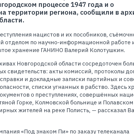
городском процессе 1947 года и о
на территории региона, сообщили в ар
бласти.
ступления нацистов и их пособников, съёмочн
й отделом по научно-информационной работе 
ытое хранение ГАНИНО Валерий Колотушкин.
хивах Новгородской области сосредоточен бо
х свидетельств: акты комиссий, протоколы до
 справки и докладные записки партийных и сов
опасности, списки угнанных в рабство. Здесь х
окументов о преступлениях, совершённых нац
тяной Горке, Колмовской больнице и Полавском
ирных жителей на реке Полисть, — рассказал В
пания «Под знаком Пи» по заказу телеканала