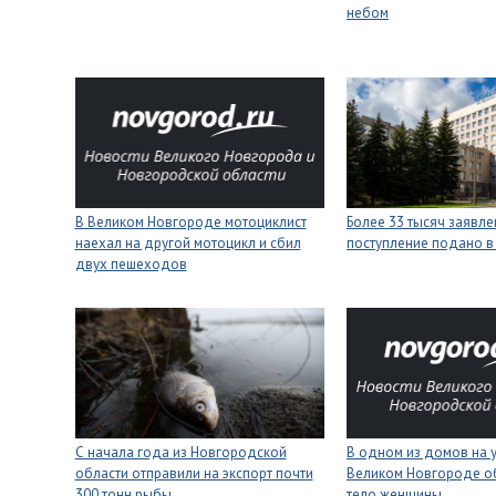
небом
В Великом Новгороде мотоциклист
Более 33 тысяч заявле
наехал на другой мотоцикл и сбил
поступление подано в
двух пешеходов
С начала года из Новгородской
В одном из домов на 
области отправили на экспорт почти
Великом Новгороде о
300 тонн рыбы
тело женщины