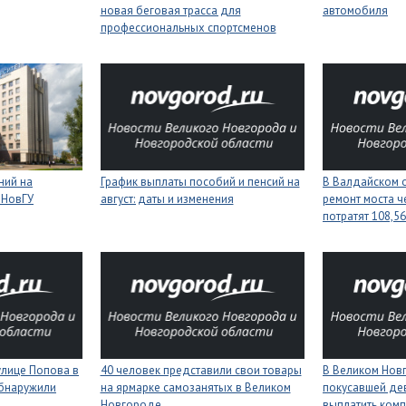
новая беговая трасса для
автомобиля
профессиональных спортсменов
ний на
График выплаты пособий и пенсий на
В Валдайском о
 НовГУ
август: даты и изменения
ремонт моста ч
потратят 108,5
улице Попова в
40 человек представили свои товары
В Великом Нов
бнаружили
на ярмарке самозанятых в Великом
покусавшей де
Новгороде
выплатить ком