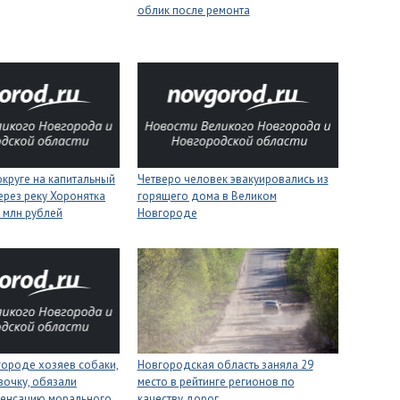
облик после ремонта
круге на капитальный
Четверо человек эвакуировались из
ерез реку Хоронятка
горящего дома в Великом
6 млн рублей
Новгороде
городе хозяев собаки,
Новгородская область заняла 29
вочку, обязали
место в рейтинге регионов по
пенсацию морального
качеству дорог