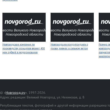
Новгородская компания по
Новгородцев предупредили о
Размер 
производству прицепов вложит 400
грозах, ливнях и сильном ветре
новгород
млн рублей в модернизацию
получате
накоплен
© «
Новгород.ру
», 1997-2026.
Адрес редакции: Великий Новгород, ул. Нехинская, д. 8
Републикация текстов, фотографий и другой информации разрешена то