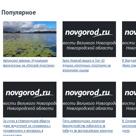
Популярное
Авторские колонки: Идеальное
Банк Уралсиб вошел в Топ-10
В Валдай
воскресенье на «Горской пристани»
лучших ипотечных программ на
убило то
вторичном рынке
За сутки в Новгородской области
Пять новгородских проектов
В Окулов
двое водителей не справились с
благоустройства поборются за
кирпична
управлением и врезались в
победу во всероссийском конкурсе
депо
препятствие