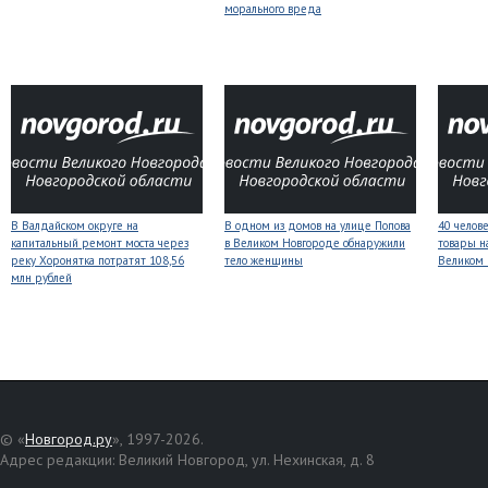
морального вреда
В Валдайском округе на
В одном из домов на улице Попова
40 челов
капитальный ремонт моста через
в Великом Новгороде обнаружили
товары н
реку Хоронятка потратят 108,56
тело женщины
Великом
млн рублей
© «
Новгород.ру
», 1997-2026.
Адрес редакции: Великий Новгород, ул. Нехинская, д. 8