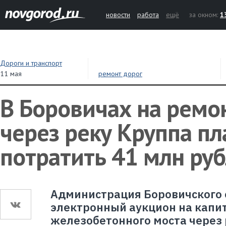
новости
работа
ещё
за окном:
1
Дороги и транспорт
11 мая
ремонт дорог
В Боровичах на ремо
через реку Круппа п
потратить 41 млн ру
Администрация Боровичского 
электронный аукцион на капи
железобетонного моста через 