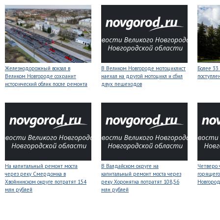
Железнодорожный вокзал в
В Великом Новгороде мотоциклист
Более 33
Великом Новгороде сохранит
наехал на другой мотоцикл и сбил
поступле
исторический облик после ремонта
двух пешеходов
На капитальный ремонт моста
В Валдайском округе на
Четверо 
через реку Смердомка в
капитальный ремонт моста через
горящего
Хвойнинском округе потратят 154
реку Хоронятка потратят 108,56
Новгоро
млн рублей
млн рублей