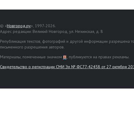
© «
Новгород.ру
», 1997-2026.
Адрес редакции: Великий Новгород, ул. Нехинская, д. 8
Републикация текстов, фотографий и другой информации разрешена то
письменного разрешения авторов.
Материалы, помеченные значком
, публикуются на правах рекламы.
Свидетельство о регистрации СМИ Эл № ФС77-42458 от 27 октября 20