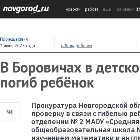
новости
работа
ещё
за окном:
1
Происшествия
2 июня 2025 года
гибель
,
ребенок
В Боровичах в детско
погиб ребёнок
Прокуратура Новгородской об
проверку в связи с гибелью р
отделении № 2 МАОУ «Средняя
общеобразовательная школа №
изучением математики и англи