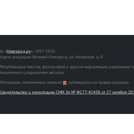
© «
Новгород.ру
», 1997-2026.
Адрес редакции: Великий Новгород, ул. Нехинская, д. 8
Републикация текстов, фотографий и другой информации разрешена то
письменного разрешения авторов.
Материалы, помеченные значком
, публикуются на правах рекламы.
Свидетельство о регистрации СМИ Эл № ФС77-42458 от 27 октября 20