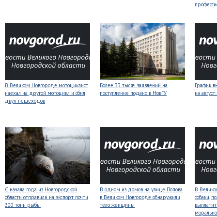
професси
В Великом Новгороде мотоциклист
Более 33 тысяч заявлений на
График в
наехал на другой мотоцикл и сбил
поступление подано в НовГУ
на авгус
двух пешеходов
С начала года из Новгородской
В одном из домов на улице Попова
В Велико
области отправили на экспорт почти
в Великом Новгороде обнаружили
собаки, п
300 тонн рыбы
тело женщины
выплатит
морально