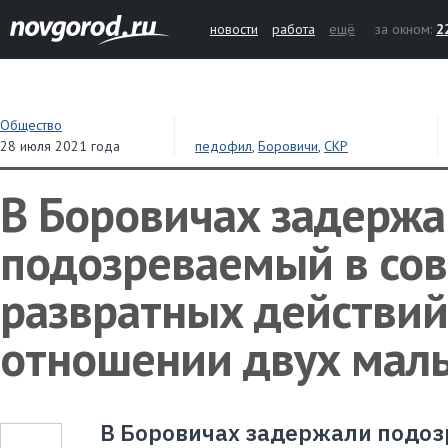
новости
работа
ещё
за окном:
2
Общество
28 июля 2021 года
педофил
,
Боровичи
,
СКР
В Боровичах задержа
подозреваемый в со
развратных действий
отношении двух мал
В Боровичах задержали подоз