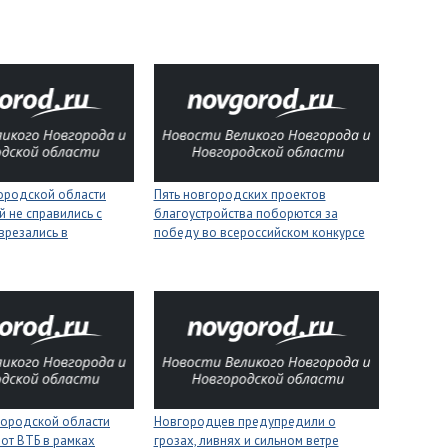
городской области
Пять новгородских проектов
 не справились с
благоустройства поборются за
врезались в
победу во всероссийском конкурсе
городской области
Новгородцев предупредили о
 от ВТБ в рамках
грозах, ливнях и сильном ветре