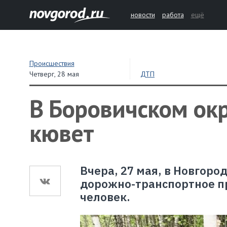
новости
работа
ещё
Происшествия
Четверг,
28 мая
ДТП
В Боровичском окр
кювет
Вчера, 27 мая, в Новгоро
дорожно-транспортное пр
человек.