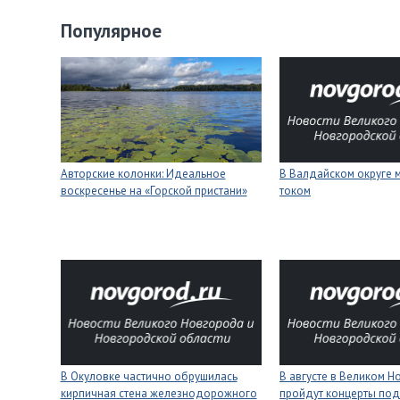
Популярное
Авторские колонки: Идеальное
В Валдайском округе 
воскресенье на «Горской пристани»
током
В Окуловке частично обрушилась
В августе в Великом 
кирпичная стена железнодорожного
пройдут концерты под