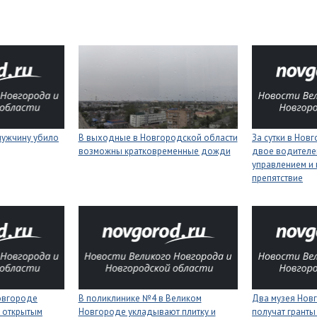
мужчину убило
В выходные в Новгородской области
За сутки в Нов
возможны кратковременные дожди
двое водителей
управлением и 
препятствие
Новгороде
В поликлинике №4 в Великом
Два музея Нов
 открытым
Новгороде укладывают плитку и
получат гранты