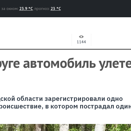
за окном:
23.9 °C
, прогноз:
23 °C
1144
уге автомобиль улете
дской области зарегистрировали одно
оисшествие, в котором пострадал оди