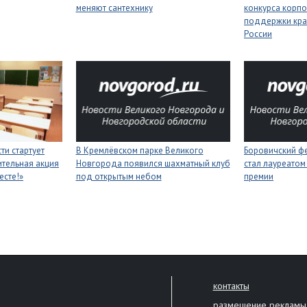
меняют сантехнику
конкурса корп
поддержки кра
России
ти стартует
В Кремлёвском парке Великого
Боровичский ф
тельная акция
Новгорода появился шахматный клуб
стал лауреатом
есте!»
под открытым небом
премии
контакты
размещение рекламы