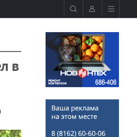
л в
н