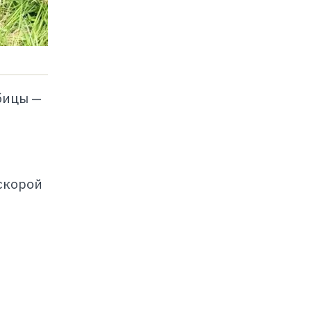
бицы —
скорой