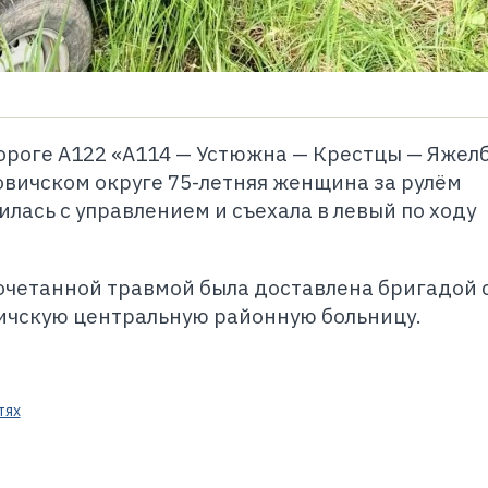
ороге А122 «А114 — Устюжна — Крестцы — Яжел
овичском округе 75-летняя женщина за рулём
лась с управлением и съехала в левый по ходу
сочетанной травмой была доставлена бригадой 
чскую центральную районную больницу.
тях