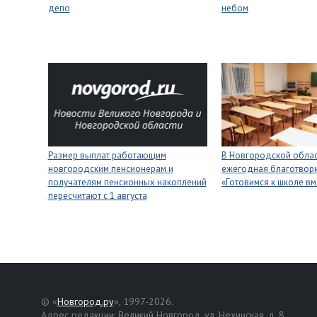
депо
небом
Размер выплат работающим
В Новгородской облас
новгородским пенсионерам и
ежегодная благотвори
получателям пенсионных накоплений
«Готовимся к школе вм
пересчитают с 1 августа
© «
Новгород.ру
», 1997-2026.
Адрес редакции: Великий Новгород, ул. Нехинская, д. 8