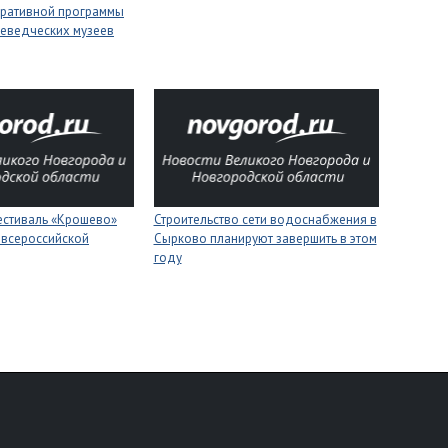
оративной программы
еведческих музеев
естиваль «Крошево»
Строительство сети водоснабжения в
 всероссийской
Сырково планируют завершить в этом
году