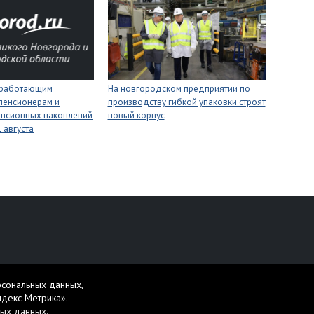
 работающим
На новгородском предприятии по
пенсионерам и
производству гибкой упаковки строят
енсионных накоплений
новый корпус
 августа
персональных данных
рсональных данных,
жет содержать материалы 16+.
ндекс Метрика».
ных данных
.