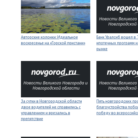
Авторские колонки: Идеальное
Банк Уралсиб вошел в 
воскресенье на «Горской пристани»
ипотечных программ н
рынке
За сутки в Новгородской области
Пять новгородских пр
двое водителей не справились с
благоустройства побо
управлением и врезались в
победу во всероссийс
препятствие