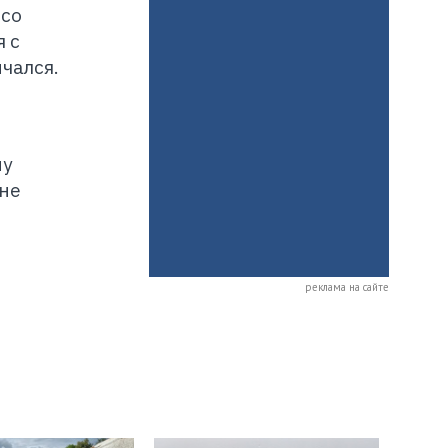
 со
я с
чался.
му
не
реклама на сайте