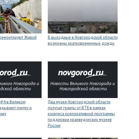
 ремонтируют Живой
В выходные в Новгородской области
возможны кратковременные дожди
 №4 в Великом
Два музея Новгородской области
адывают плитку и
получат гранты от ВТБ в рамках
нику
конкурса корпоративной программы
поддержки краеведческих музеев
России