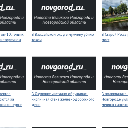
Топ-10 лучших
В Валдайском округе мужчину убило
В Старой Руссе
а вторичном
током
мост
оектов
В Окуловке частично обрушилась
В поликлинике
рются за
кирпичная стена железнодорожного
Новгороде укл
ком конкурсе
депо
меняют сантех