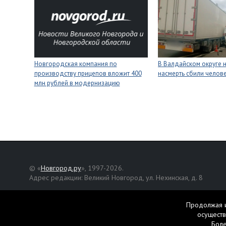
Новгородская компания по
В Валдайском округе 
производству прицепов вложит 400
насмерть сбили челов
млн рублей в модернизацию
© «
Новгород.ру
», 1997-2026.
Адрес редакции: Великий Новгород, ул. Нехинская, д. 8
Републикация текстов, фотографий и другой информации раз
разрешения авторов.
Продолжая и
осуществ
Материалы, помеченные значком
, публикуются на правах р
Бол