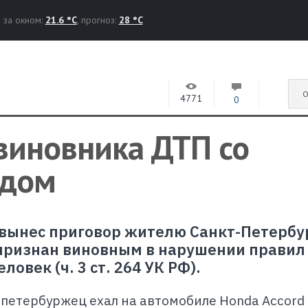
за окном:
21.6 °C
, прогноз:
28 °C
О
4771
0
виновника ДТП со
одом
вынес приговор жителю Санкт-Петербу
 признан виновным в нарушении правил
ловек (ч. 3 ст. 264 УК РФ).
 петербуржец ехал на автомобиле Honda Accord