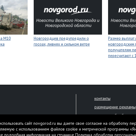
на М10
Новгородцев предупредили о
Размер выплат
ека
грозах, ливнях и сильном ветре
новгородским 
получателям п
пересчитают с 1
контакты
размещение рекламы
политика обработки 
решена только с письменного
спользовать сайт novgorod.ru вы даете свое согласие на обработку пе
Настоящий ресурс мо
ляемую с использованием файлов cookie и метрической программы «Я
екламы.
ее подробная информация на странице
Политика обработки персональ