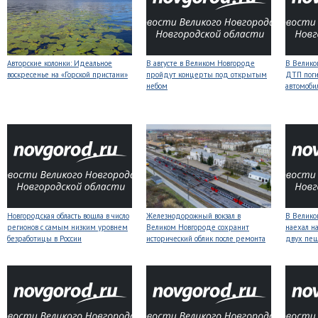
Авторские колонки: Идеальное
В августе в Великом Новгороде
В Велико
воскресенье на «Горской пристани»
пройдут концерты под открытым
ДТП поги
небом
автомоби
Новгородская область вошла в число
Железнодорожный вокзал в
В Велико
регионов с самым низким уровнем
Великом Новгороде сохранит
наехал н
безработицы в России
исторический облик после ремонта
двух пе