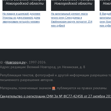
На пожаре в шимской деревне
На капитальный ремонт моста
В Валдай
Уторгош из двухэтажного дома
через реку Смердомка в
капиталь
эвакуировали четырёх человек
Хвойнинском округе потратят 154
реку Хор
млн рублей
млн рубл
© «
Новгород.ру
», 1997-2026.
Адрес редакции: Великий Новгород, ул. Нехинская, д. 8
Републикация текстов, фотографий и другой информации разрешена то
письменного разрешения авторов.
Материалы, помеченные значком
, публикуются на правах рекламы.
Свидетельство о регистрации СМИ Эл № ФС77-42458 от 27 октября 20