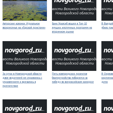
Авторские колонки: Идеальное
Банк Уралсиб вошел в Топ-10
В Валдай
воскресенье на «Горской пристани»
лучших ипотечных программ на
убило то
вторичном рынке
За сутки в Новгородской области
Пять новгородских проектов
В Окулов
двое водителей не справились с
благоустройства поборются за
кирпична
управлением и врезались в
победу во всероссийском конкурсе
депо
препятствие