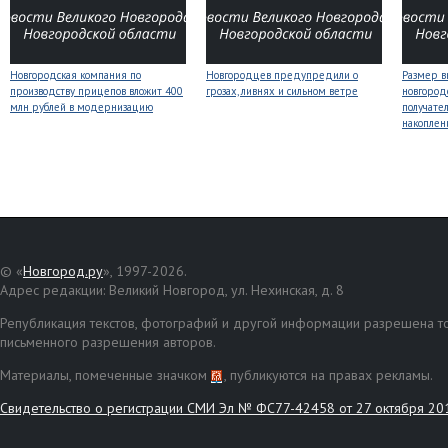
Новгородская компания по
Новгородцев предупредили о
Размер 
производству прицепов вложит 400
грозах, ливнях и сильном ветре
новгород
млн рублей в модернизацию
получате
накоплен
© «
Новгород.ру
», 1997-2026.
Адрес редакции: Великий Новгород, ул. Нехинская, д. 8
Републикация текстов, фотографий и другой информации разрешена то
письменного разрешения авторов.
Материалы, помеченные значком
, публикуются на правах рекламы.
Свидетельство о регистрации СМИ Эл № ФС77-42458 от 27 октября 20