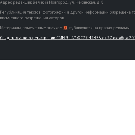
Адрес редакции: Великий Новгород, ул. Нехинская, д. 8
Републикация текстов, фотографий и другой информации разрешена то
письменного разрешения авторов.
Материалы, помеченные значком
, публикуются на правах рекламы.
Свидетельство о регистрации СМИ Эл № ФС77-42458 от 27 октября 20