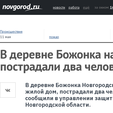
новости
работа
ещё
за окном:
1
Происшествия
11 мая
пожар
В деревне Божонка н
пострадали два чело
В деревне Божонка Новгородск
жилой дом, пострадали два че
сообщили в управлении защит
Новгородской области.