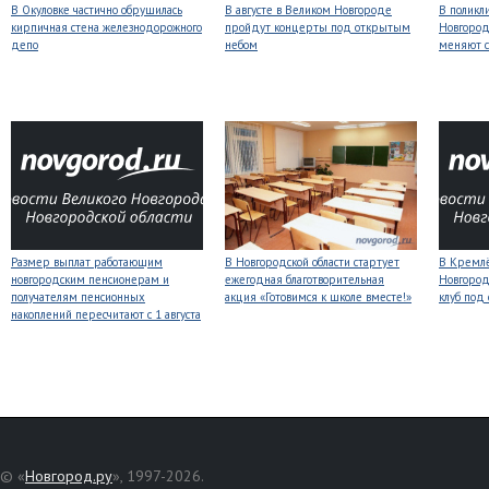
В Окуловке частично обрушилась
В августе в Великом Новгороде
В поликл
кирпичная стена железнодорожного
пройдут концерты под открытым
Новгород
депо
небом
меняют с
Размер выплат работающим
В Новгородской области стартует
В Кремлё
новгородским пенсионерам и
ежегодная благотворительная
Новгород
получателям пенсионных
акция «Готовимся к школе вместе!»
клуб под
накоплений пересчитают с 1 августа
© «
Новгород.ру
», 1997-2026.