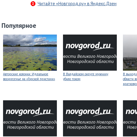
Читайте «Новгород.ру» в Яндекс.Дзен
Популярное
Авторские колонки: Идеальное
В Валдайском округе мужчину
В выходн
воскресенье на «Горской пристани»
убило током
области 
кратков