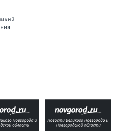
ликий
ения