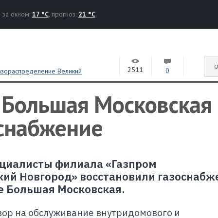
за окном:
17 °C
, прогноз:
21 °C
О
2511
0
газораспределение Великий
ская
 Большая Московская
оснабжение
пециалисты филиала «Газпром
ий Новгород» восстановили газоснабж
е Большая Московская.
ор на обслуживание внутридомового и