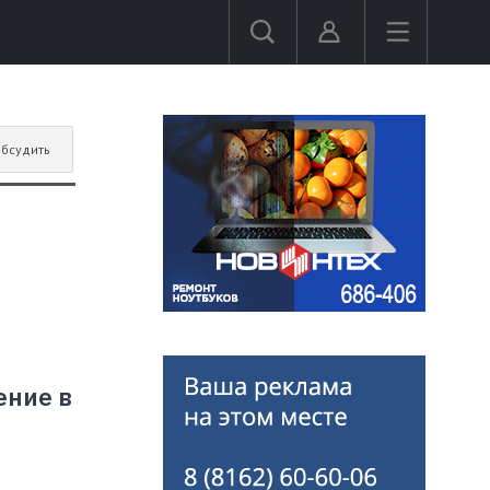
бсудить
ение в