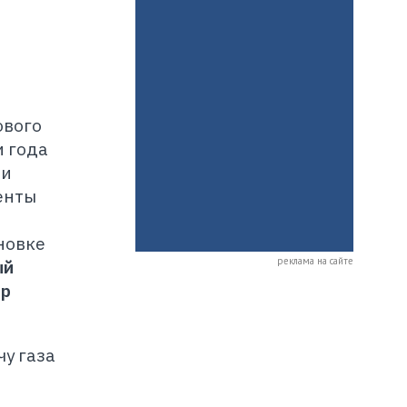
ового
и года
ии
енты
о
новке
реклама на сайте
ый
др
у газа