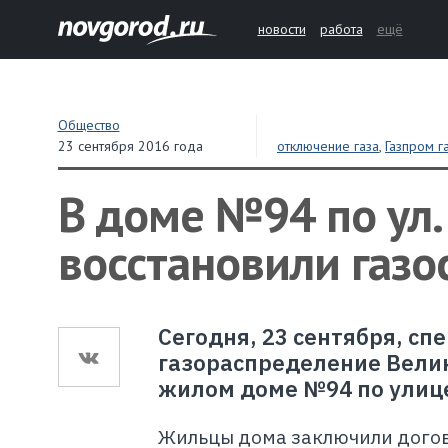
новости
работа
ещё
Общество
23 сентября 2016 года
отключение газа
,
Газпром 
Новгород
,
Большая Москов
В доме №94 по ул.
восстановили газ
Сегодня, 23 сентября, с
газораспределение Велик
жилом доме №94 по улиц
Жильцы дома заключили догов