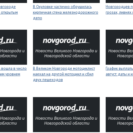
Новгороде
В Окуловке частично обрушилась
Новгородцев п
 открытым
кирпичная стена железнодорожного
грозах, ливнях
депо
 вошла в число
В Великом Новгороде мотоциклист
График выплаты
ким уровнем
наехал на другой мотоцикл и сбил
август: даты и 
двух пешеходов