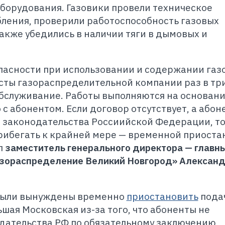
борудования. Газовики провели техническое
ления, проверили работоспособность газовых
также убедились в наличии тяги в дымовых и
пасности при использовании и содержании газ
ты газораспределительной компании раз в тр
бслуживание. Работы выполняются на основан
с абонентом. Если договор отсутствует, а абон
 законодательства Россиийской Федерации, т
рибегать к крайней мере — временной приоста
л
заместитель генерального директора — главн
азораспределение Великий Новгород» Алексан
и были вынуждены временно
приостановить
подач
ьшая Московская из-за того, что абоненты не
дательства РФ по обязательному заключению