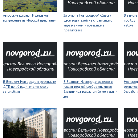
Авторские колонки: Идеальное
За сутки в Новгородской области
В август
воскресенье на «Горской пристани»
двое водителей не справились с
пройдут
управлением и врезались в
небом
препятствие
В Великом Новгороде в результате
В Великом Новгороде археологи
Новгородс
ДТП погиб водитель легкового
нашли редкий сребреник князя
регионов
автомобиля
Владимира возрастом более тысячи
безработ
лет