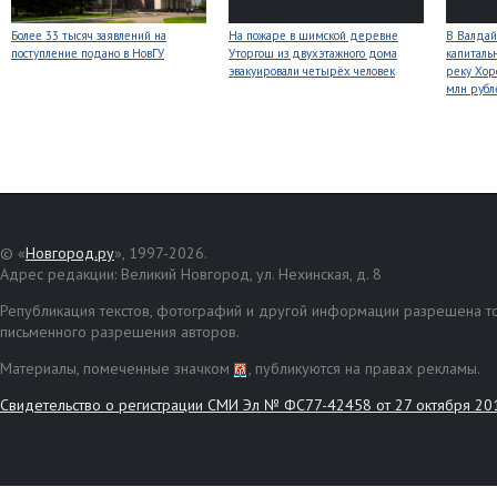
Более 33 тысяч заявлений на
На пожаре в шимской деревне
В Валдай
поступление подано в НовГУ
Уторгош из двухэтажного дома
капиталь
эвакуировали четырёх человек
реку Хор
млн рубл
© «
Новгород.ру
», 1997-2026.
Адрес редакции: Великий Новгород, ул. Нехинская, д. 8
Републикация текстов, фотографий и другой информации разрешена то
письменного разрешения авторов.
Материалы, помеченные значком
, публикуются на правах рекламы.
Свидетельство о регистрации СМИ Эл № ФС77-42458 от 27 октября 20