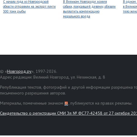
С начала года из Новгородской
В Великом Новгороде хозяев
В одном 
области отправили на экспорт почти
собаки, покусавшей девочку, обязали
в Велико
300 тонн рыбы
выплатить компенсацию
тело же
морального вреда
© «
Новгород.ру
», 1997-2026.
Адрес редакции: Великий Новгород, ул. Нехинская, д. 8
Републикация текстов, фотографий и другой информации разрешена то
письменного разрешения авторов.
Материалы, помеченные значком
, публикуются на правах рекламы.
Свидетельство о регистрации СМИ Эл № ФС77-42458 от 27 октября 20