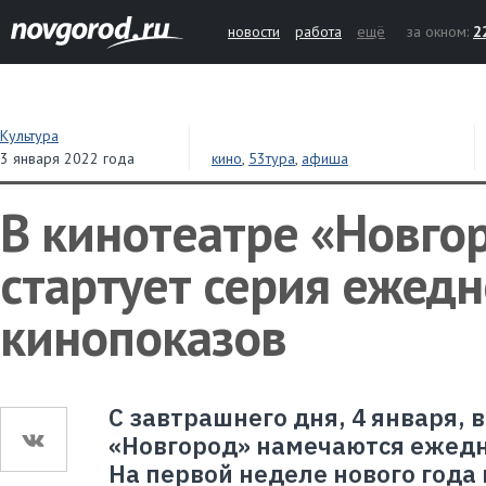
новости
работа
ещё
за окном:
2
Культура
3 января 2022 года
кино
,
53тура
,
афиша
В кинотеатре «Новго
стартует серия ежед
кинопоказов
С завтрашнего дня, 4 января, 
«Новгород» намечаются ежед
На первой неделе нового года