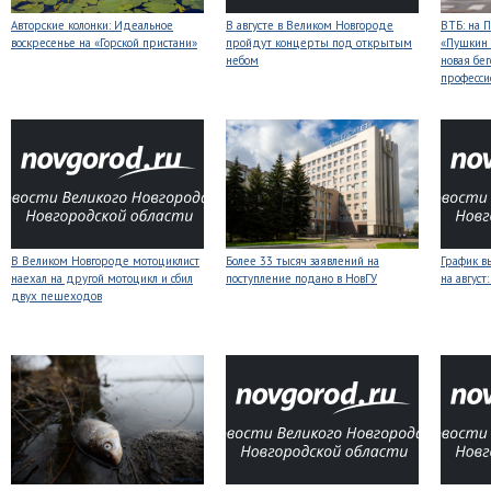
Авторские колонки: Идеальное
В августе в Великом Новгороде
ВТБ: на 
воскресенье на «Горской пристани»
пройдут концерты под открытым
«Пушкин 
небом
новая бег
професси
В Великом Новгороде мотоциклист
Более 33 тысяч заявлений на
График в
наехал на другой мотоцикл и сбил
поступление подано в НовГУ
на авгус
двух пешеходов