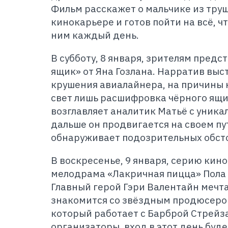
Фильм расскажет о мальчике из трущ
кинокарьере и готов пойти на всё, 
ним каждый день.
В субботу, 8 января, зрителям пред
ящик» от Яна Гозлана. Нарратив выс
крушения авиалайнера, на причины 
свет лишь расшифровка чёрного ящи
возглавляет аналитик Матьё с уника
дальше он продвигается на своем пу
обнаруживает подозрительных обсто
В воскресенье, 9 января, серию кин
мелодрама «Лакричная пицца» Пола
Главный герой Гэри Валентайн мечта
знакомится со звёздным продюсер
который работает с Барброй Стрейз
организаторы, вход в этот день буд