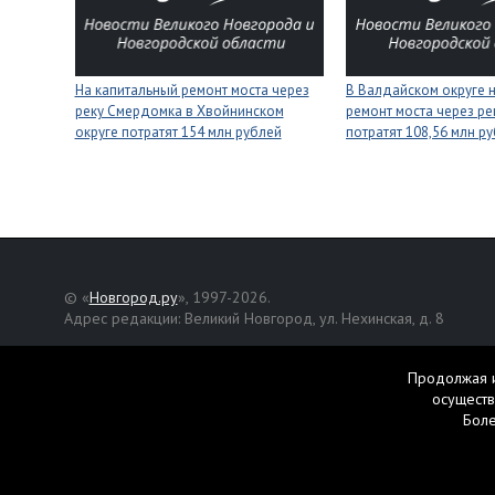
На капитальный ремонт моста через
В Валдайском округе 
реку Смердомка в Хвойнинском
ремонт моста через ре
округе потратят 154 млн рублей
потратят 108,56 млн р
© «
Новгород.ру
», 1997-2026.
Адрес редакции: Великий Новгород, ул. Нехинская, д. 8
Републикация текстов, фотографий и другой информации раз
разрешения авторов.
Продолжая и
осуществ
Материалы, помеченные значком
, публикуются на правах р
Бол
Свидетельство о регистрации СМИ Эл № ФС77-42458 от 27 ок