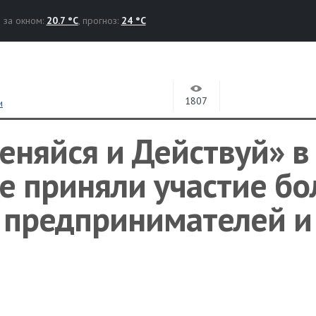
за окном:
20.7 °C
, прогноз:
24 °C
1807
и
еняйся и Действуй» в
е приняли участие бо
, предпринимателей и