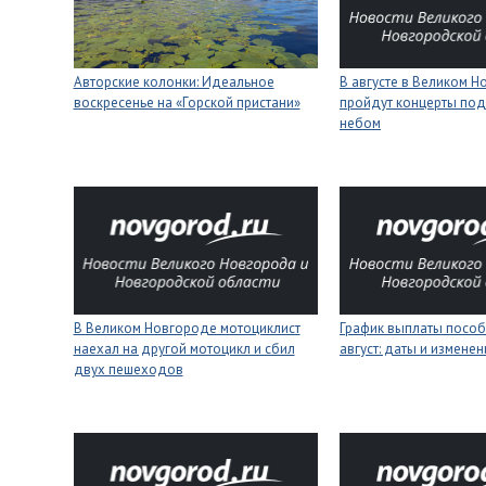
Авторские колонки: Идеальное
В августе в Великом 
воскресенье на «Горской пристани»
пройдут концерты под
небом
В Великом Новгороде мотоциклист
График выплаты пособ
наехал на другой мотоцикл и сбил
август: даты и изменен
двух пешеходов