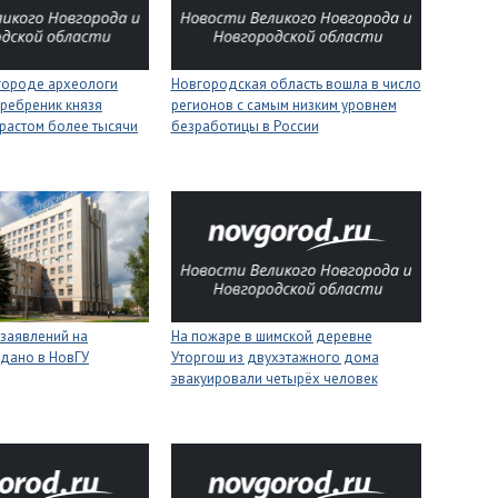
городе археологи
Новгородская область вошла в число
ребреник князя
регионов с самым низким уровнем
растом более тысячи
безработицы в России
 заявлений на
На пожаре в шимской деревне
одано в НовГУ
Уторгош из двухэтажного дома
эвакуировали четырёх человек