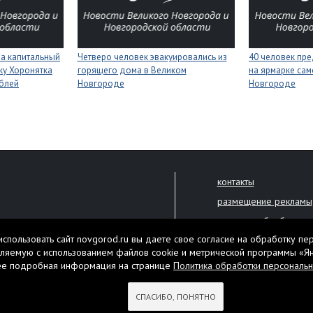
на капитальный
Четверо человек эвакуировались из
40 человек пре
ку Хоронятка
горящего дома в Великом
на ярмарке сам
ублей
Новгороде
Новгороде
контакты
размещение рекламы
политика обработки 
решена только с письменного
спользовать сайт novgorod.ru вы даете свое согласие на обработку пе
Настоящий ресурс мо
ляемую с использованием файлов cookie и метрической программы «Я
екламы.
ее подробная информация на странице
Политика обработки персональ
Нашли ошибку? Выдели
тября 2010 года
СПАСИБО, ПОНЯТНО