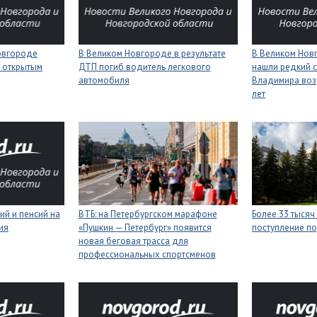
Новгороде
В Великом Новгороде в результате
В Великом Нов
 открытым
ДТП погиб водитель легкового
нашли редкий с
автомобиля
Владимира воз
лет
ий и пенсий на
ВТБ: на Петербургском марафоне
Более 33 тысяч
ия
«Пушкин — Петербург» появится
поступление п
новая беговая трасса для
профессиональных спортсменов