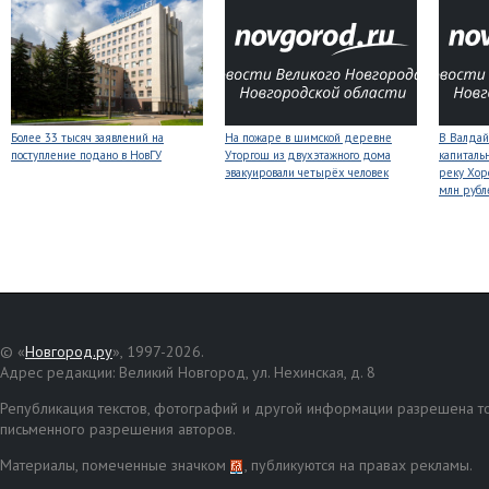
Более 33 тысяч заявлений на
На пожаре в шимской деревне
В Валдай
поступление подано в НовГУ
Уторгош из двухэтажного дома
капиталь
эвакуировали четырёх человек
реку Хор
млн рубл
© «
Новгород.ру
», 1997-2026.
Адрес редакции: Великий Новгород, ул. Нехинская, д. 8
Републикация текстов, фотографий и другой информации разрешена то
письменного разрешения авторов.
Материалы, помеченные значком
, публикуются на правах рекламы.