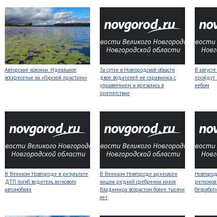
Авторские колонки: Идеальное
За сутки в Новгородской области
В август
воскресенье на «Горской пристани»
двое водителей не справились с
пройдут
управлением и врезались в
небом
препятствие
В Великом Новгороде в результате
В Великом Новгороде археологи
Новгородс
ДТП погиб водитель легкового
нашли редкий сребреник князя
регионов
автомобиля
Владимира возрастом более тысячи
безработ
лет