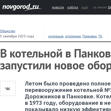
новости
работа
ещё
за окном:
1
Общество
3 сентября 2025 года
котельная
,
отопление
,
Панковка
,
ТК
Новгородская
В котельной в Панко
запустили новое обо
Летом было проведено полное
перевооружение котельной №1
Дорожников в Панковке. Коте
в 1973 году, оборудование в не
показывало низкую эффективн