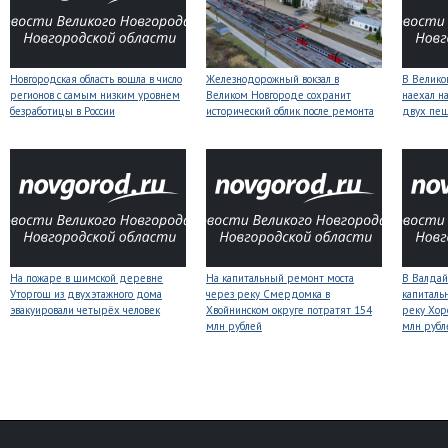
Новгородская область вошла в число
Железнодорожный вокзал в
В Велико
регионов с самым низким уровнем
Великом Новгороде сохранит
наехал н
безработицы в России
исторический облик после ремонта
двух пе
На пожаре в шимской деревне
На капитальный ремонт моста
В Валдай
Уторгош из двухэтажного дома
через реку Смердомка в
капиталь
эвакуировали четырёх человек
Хвойнинском округе потратят 154
реку Хор
млн рублей
млн рубл