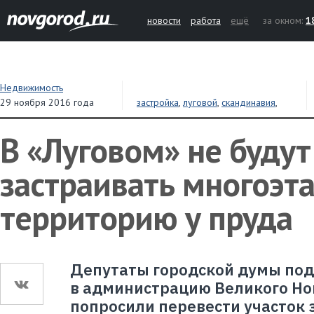
новости
работа
ещё
за окном:
1
Недвижимость
29 ноября 2016 года
застройка
,
луговой
,
скандинавия
,
депутаты
В «Луговом» не будут
застраивать многоэт
территорию у пруда
Депутаты городской думы по
в администрацию Великого Но
попросили перевести участок 