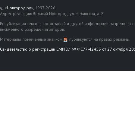
© «
Новгород.ру
», 1997-2026.
Адрес редакции: Великий Новгород, ул. Нехинская, д. 8
Републикация текстов, фотографий и другой информации разрешена то
письменного разрешения авторов.
Материалы, помеченные значком
, публикуются на правах рекламы.
Свидетельство о регистрации СМИ Эл № ФС77-42458 от 27 октября 20