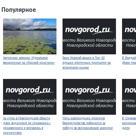
Популярное
Авторские колонки: Идеальное
Банк Уралсиб вошел в Топ-10
В Валдай
воскресенье на «Горской пристани»
лучших ипотечных программ на
убило то
вторичном рынке
За сутки в Новгородской области
Пять новгородских проектов
В Окулов
двое водителей не справились с
благоустройства поборются за
кирпична
управлением и врезались в
победу во всероссийском конкурсе
депо
препятствие