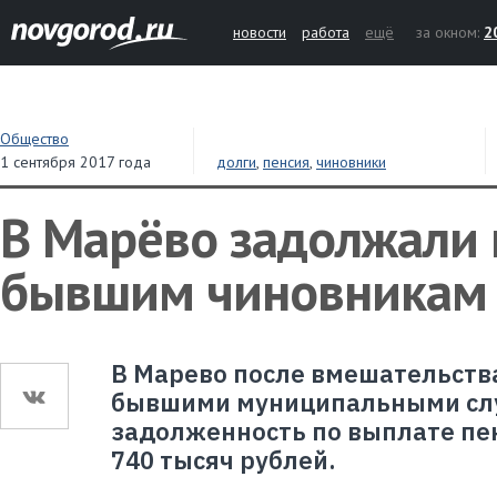
новости
работа
ещё
за окном:
2
Общество
1 сентября 2017 года
долги
,
пенсия
,
чиновники
В Марёво задолжали
бывшим чиновникам
В Марево после вмешательств
бывшими муниципальными сл
задолженность по выплате пе
740 тысяч рублей.