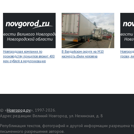
Новгородская компания по
В Валдайском округе на М10
Новгоро
производству прицепов вложит 400
насмерть сбили человека
грозах, л
млн рублей в модернизацию
© «
Новгород.ру
», 1997-2026.
Адрес редакции: Великий Новгород, ул. Нехинская, д. 8
Републикация текстов, фотографий и другой информации разрешена то
письменного разрешения авторов.