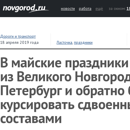
новости
работа
ещё
за окном:
1
Дороги и транспорт
18 апреля 2019 года
Ласточка
,
праздники
В майские праздники
из Великого Новгород
Петербург и обратно 
курсировать сдвоен
составами