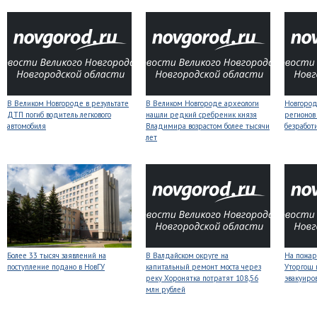
В Великом Новгороде в результате
В Великом Новгороде археологи
Новгородс
ДТП погиб водитель легкового
нашли редкий сребреник князя
регионов
автомобиля
Владимира возрастом более тысячи
безработ
лет
Более 33 тысяч заявлений на
В Валдайском округе на
На пожар
поступление подано в НовГУ
капитальный ремонт моста через
Уторгош 
реку Хоронятка потратят 108,56
эвакуиро
млн рублей