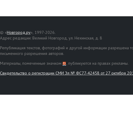
© «
Новгород.ру
», 1997-2026.
Адрес редакции: Великий Новгород, ул. Нехинская, д. 8
Републикация текстов, фотографий и другой информации разрешена то
письменного разрешения авторов.
Материалы, помеченные значком
, публикуются на правах рекламы.
Свидетельство о регистрации СМИ Эл № ФС77-42458 от 27 октября 20