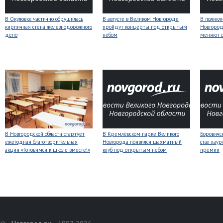
В Окуловке частично обрушилась
В августе в Великом Новгороде
В поликл
кирпичная стена железнодорожного
пройдут концерты под открытым
Новгород
депо
небом
меняют с
В Новгородской области стартует
В Кремлёвском парке Великого
Боровичс
ежегодная благотворительная
Новгорода появился шахматный
стал лаур
акция «Готовимся к школе вместе!»
клуб под открытым небом
премии