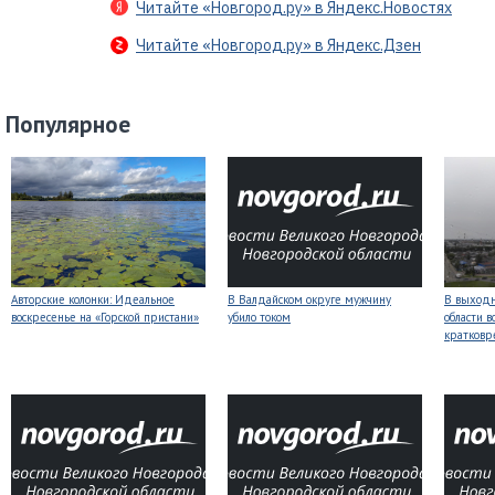
Читайте «Новгород.ру» в Яндекс.Новостях
Читайте «Новгород.ру» в Яндекс.Дзен
Популярное
Авторские колонки: Идеальное
В Валдайском округе мужчину
В выходн
воскресенье на «Горской пристани»
убило током
области 
кратков