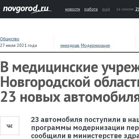
новости
работа
ещё
за окном:
2
Общество
27 июля 2021 года
минздрав
,
Модернизация
В медицинские учре
Новгородской област
23 новых автомобил
23 автомобиля поступили в на
программы модернизации перв
сообщили в министерстве здр