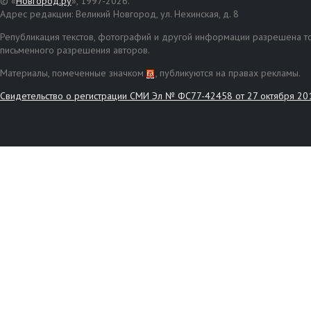
© «
Новгород.ру
», 1997-2026.
Адрес редакции: Великий Новгород, ул. Нехинская, д. 8
Републикация текстов, фотографий и другой информации разрешена то
письменного разрешения авторов.
Материалы, помеченные значком
, публикуются на правах рекламы.
Свидетельство о регистрации СМИ Эл № ФС77-42458 от 27 октября 20