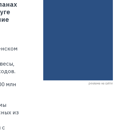
ланах
уге
ние
енском
весы,
ходов.
00 млн
реклама на сайте
 мы
сных из
 с