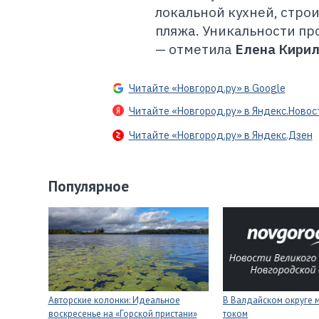
локальной кухней, стро
пляжа. Уникальности пр
— отметила
Елена Кири
Читайте «Новгород.ру» в Google
Читайте «Новгород.ру» в Яндекс.Новос
Читайте «Новгород.ру» в Яндекс.Дзен
Популярное
Авторские колонки: Идеальное
В Валдайском округе 
воскресенье на «Горской пристани»
током