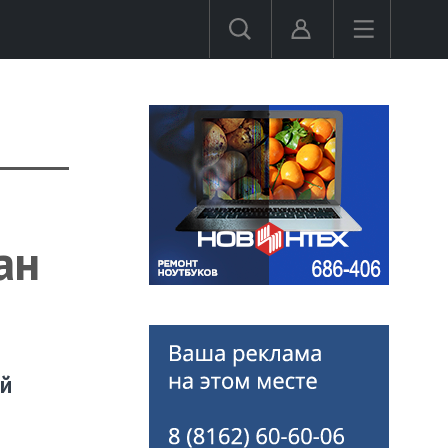
ан
ой