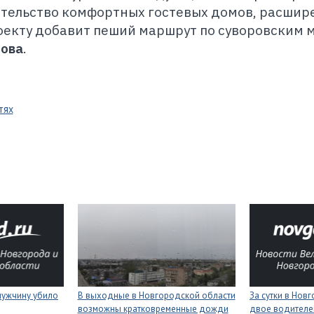
ительство комфортных гостевых домов, расшир
оекту добавит пеший маршрут по суворовским 
лова
.
тях
мужчину убило
В выходные в Новгородской области
За сутки в Нов
возможны кратковременные дожди
двое водителей