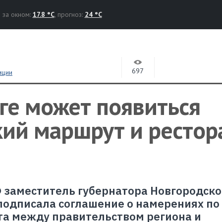
за окном:
17.8 °C
, прогноз:
24 °C
697
иции
ге может появиться
кий маршрут и рестор
Ф заместитель губернатора Новгородск
подписала соглашение о намерениях по
та между правительством региона и