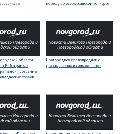
врезались в
победу во всероссийском конкурсе
городской области
Новгородцев предупредили о
 от ВТБ в рамках
грозах, ливнях и сильном ветре
оративной программы
еведческих музеев
естиваль «Крошево»
Строительство сети водоснабжения в