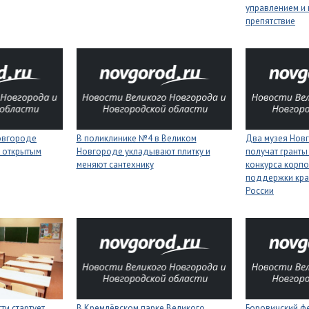
управлением и 
препятствие
Новгороде
В поликлинике №4 в Великом
Два музея Нов
 открытым
Новгороде укладывают плитку и
получат гранты
меняют сантехнику
конкурса корп
поддержки кра
России
ти стартует
В Кремлёвском парке Великого
Боровичский ф