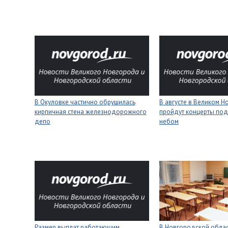
В Окуловке частично обрушилась
В августе в Великом 
кирпичная стена железнодорожного
пройдут концерты под
депо
небом
Размер выплат работающим
В Новгородской облас