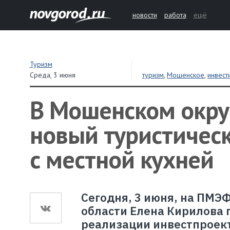
новости
работа
ещё
Туризм
Среда,
3 июня
туризм
,
Мошенское
,
инвест
В Мошенском окру
новый туристичес
с местной кухней
Сегодня, 3 июня, на ПМЭ
области Елена Кирилова 
реализации инвестпроек