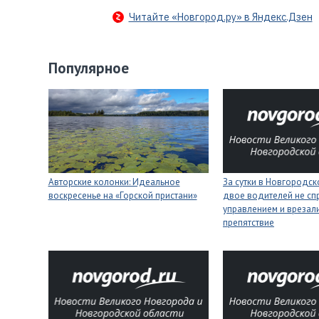
Читайте «Новгород.ру» в Яндекс.Дзен
Популярное
Авторские колонки: Идеальное
За сутки в Новгородск
воскресенье на «Горской пристани»
двое водителей не сп
управлением и врезали
препятствие