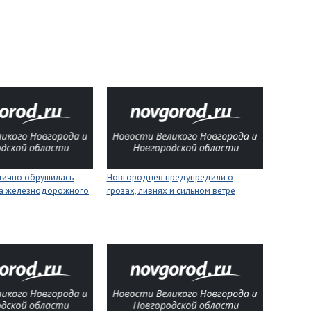
стично обрушилась
Новгородцев предупредили о
на железнодорожного
грозах, ливнях и сильном ветре