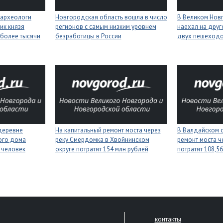
 археологи
Новгородская область вошла в число
В Великом Нов
ик князя
регионов с самым низким уровнем
наехал на друг
более тысячи
безработицы в России
двух пешеход
деревне
На капитальный ремонт моста через
В Валдайском о
ого дома
реку Смердомка в Хвойнинском
ремонт моста ч
 человек
округе потратят 154 млн рублей
потратят 108,5
контакты