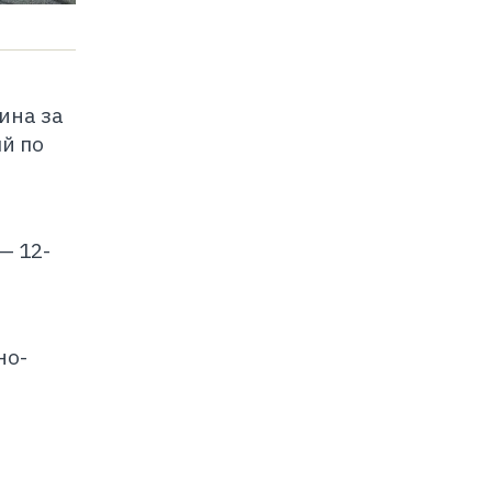
ина за
й по
— 12-
но-