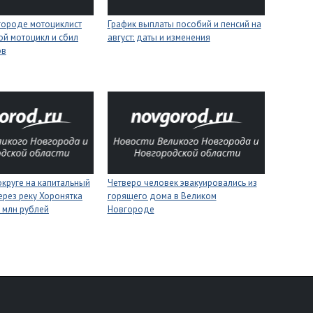
городе мотоциклист
График выплаты пособий и пенсий на
ой мотоцикл и сбил
август: даты и изменения
ов
круге на капитальный
Четверо человек эвакуировались из
ерез реку Хоронятка
горящего дома в Великом
6 млн рублей
Новгороде