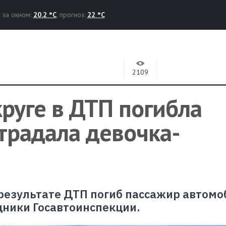
за окном:
20.2 °C
, прогноз:
22 °C
2109
руге в ДТП погибла
традала девочка-
 результате ДТП погиб пассажир автомо
дники Госавтоинспекции.