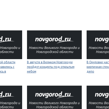
ой области
В августе в Великом Новгороде
В Окуловке ча
равились с
пройдут концерты под открытым
кирпичная сте
сь в
небом
депо