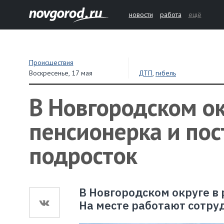
новости
работа
ещё
Происшествия
Воскресенье,
17 мая
ДТП
,
гибель
В Новгородском ок
пенсионерка и пос
подросток
В Новгородском округе в
На месте работают сотру