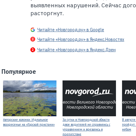
выявленных нарушений. Сейчас дого
расторгнут.
Читайте «Новгород.ру» в Google
Читайте «Новгород.ру» в Яндекс.Новостях
Читайте «Новгород.ру» в Яндекс.Дзен
Популярное
Авторские колонки: Идеальное
За сутки в Новгородской области
В август
воскресенье на «Горской пристани»
двое водителей не справились с
пройдут
управлением и врезались в
небом
препятствие