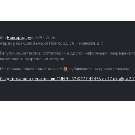
© «
Новгород.ру
», 1997-2026.
Адрес редакции: Великий Новгород, ул. Нехинская, д. 8
Републикация текстов, фотографий и другой информации разрешена то
письменного разрешения авторов.
Материалы, помеченные значком
, публикуются на правах рекламы.
Свидетельство о регистрации СМИ Эл № ФС77-42458 от 27 октября 20