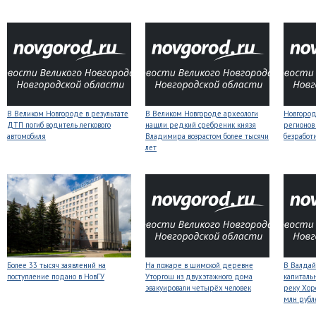
В Великом Новгороде в результате
В Великом Новгороде археологи
Новгородс
ДТП погиб водитель легкового
нашли редкий сребреник князя
регионов
автомобиля
Владимира возрастом более тысячи
безработ
лет
Более 33 тысяч заявлений на
На пожаре в шимской деревне
В Валдай
поступление подано в НовГУ
Уторгош из двухэтажного дома
капиталь
эвакуировали четырёх человек
реку Хор
млн рубл