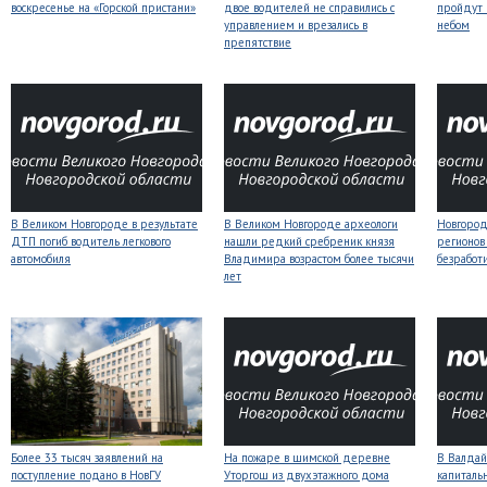
воскресенье на «Горской пристани»
двое водителей не справились с
пройдут
управлением и врезались в
небом
препятствие
В Великом Новгороде в результате
В Великом Новгороде археологи
Новгородс
ДТП погиб водитель легкового
нашли редкий сребреник князя
регионов
автомобиля
Владимира возрастом более тысячи
безработ
лет
Более 33 тысяч заявлений на
На пожаре в шимской деревне
В Валдай
поступление подано в НовГУ
Уторгош из двухэтажного дома
капиталь