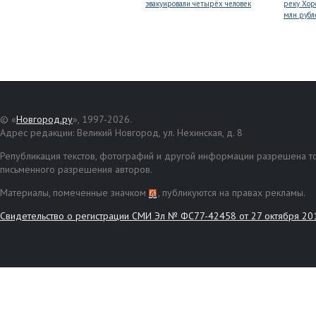
эвакуировали четырёх человек
реку Хор
млн рубл
© «
Новгород.ру
», 1997-2026.
Адрес редакции: Великий Новгород, ул. Нехинская, д. 8
Републикация текстов, фотографий и другой информации разрешена то
письменного разрешения авторов.
Материалы, помеченные значком
, публикуются на правах рекламы.
Свидетельство о регистрации СМИ Эл № ФС77-42458 от 27 октября 20