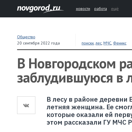
новости
работа
ещё
Общество
20 сентября 2022 года
поиски
,
лес
,
МЧС
,
Феникс
В Новгородском р
заблудившуюся в 
В лесу в районе деревни
летняя женщина. Ее смог
которые оказали ей перв
этом рассказали ГУ МЧС Р