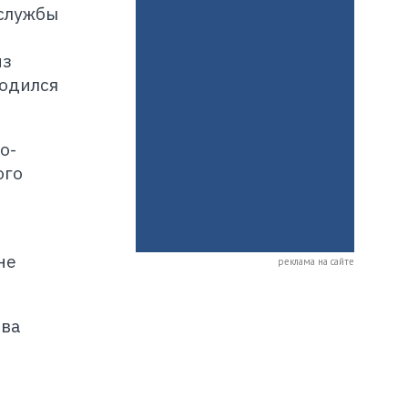
 службы
из
ходился
о-
ого
не
реклама на сайте
ова