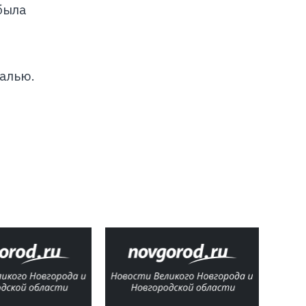
была
алью.