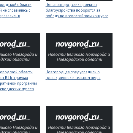
городской области
Пять новгородских проектов
 не справились с
благоустройства поборются за
врезались в
победу во всероссийском конкурсе
городской области
Новгородцев предупредили о
 от ВТБ в рамках
грозах, ливнях и сильном ветре
оративной программы
еведческих музеев