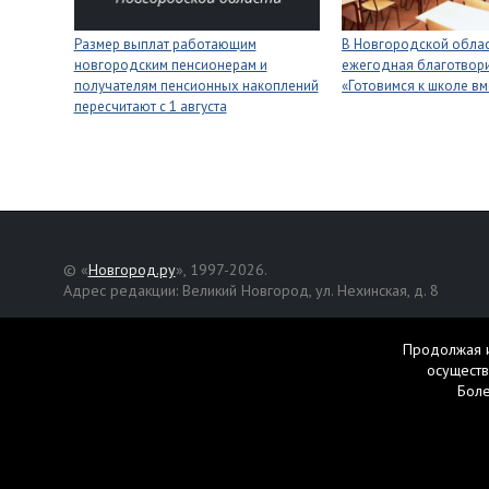
Размер выплат работающим
В Новгородской облас
новгородским пенсионерам и
ежегодная благотвори
получателям пенсионных накоплений
«Готовимся к школе вм
пересчитают с 1 августа
© «
Новгород.ру
», 1997-2026.
Адрес редакции: Великий Новгород, ул. Нехинская, д. 8
Републикация текстов, фотографий и другой информации раз
разрешения авторов.
Продолжая и
осуществ
Материалы, помеченные значком
, публикуются на правах р
Бол
Свидетельство о регистрации СМИ Эл № ФС77-42458 от 27 ок