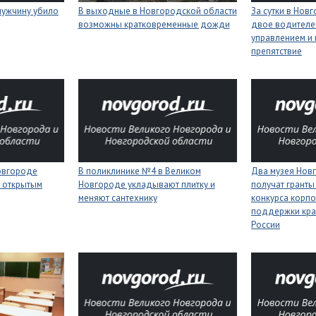
мужчину убило
В выходные в Новгородской области
За сутки в Нов
возможны кратковременные дожди
двое водителей
управлением и 
препятствие
Новгороде
В поликлинике №4 в Великом
Два музея Нов
 открытым
Новгороде укладывают плитку и
получат гранты
меняют сантехнику
конкурса корп
поддержки кра
России