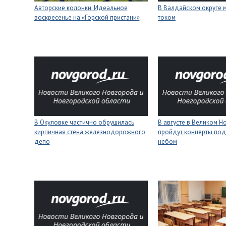
Авторские колонки: Идеальное
В Валдайском округе 
воскресенье на «Горской пристани»
током
В Окуловке частично обрушилась
В августе в Великом 
кирпичная стена железнодорожного
пройдут концерты под
депо
небом