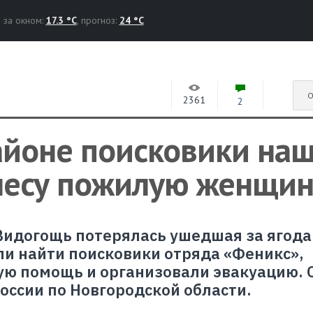
за окном:
17.3 °C
, прогноз:
24 °C
О
2361
2
айоне поисковики на
лесу пожилую женщин
 Видогощь потерялась ушедшая за ягода
ли найти поисковики отряда «Феникс»,
ую помощь и организовали эвакуацию. 
оссии по Новгородской области.