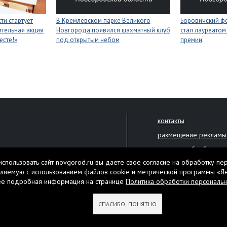
ти стартует
В Кремлёвском парке Великого
Боровичский ф
тельная акция
Новгорода появился шахматный клуб
стал лауреатом
есте!»
под открытым небом
премии
контакты
размещение рекламы
политика обработки 
решена только с письменного
спользовать сайт novgorod.ru вы даете свое согласие на обработку пе
Настоящий ресурс мо
ляемую с использованием файлов cookie и метрической программы «Я
екламы.
ее подробная информация на странице
Политика обработки персональ
Нашли ошибку? Выдели
тября 2010 года
СПАСИБО, ПОНЯТНО