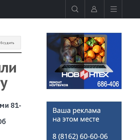
бсудить
шли
у
ми 81-
Об