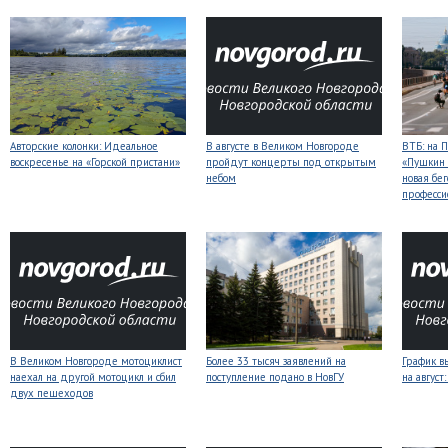
Авторские колонки: Идеальное
В августе в Великом Новгороде
ВТБ: на 
воскресенье на «Горской пристани»
пройдут концерты под открытым
«Пушкин 
небом
новая бег
професси
В Великом Новгороде мотоциклист
Более 33 тысяч заявлений на
График в
наехал на другой мотоцикл и сбил
поступление подано в НовГУ
на авгус
двух пешеходов