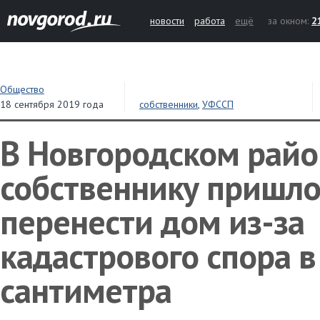
новости
работа
ещё
за окном:
2
Общество
18 сентября 2019 года
собственники
,
УФССП
В Новгородском райо
собственнику пришло
перенести дом из-за
кадастрового спора в
сантиметра