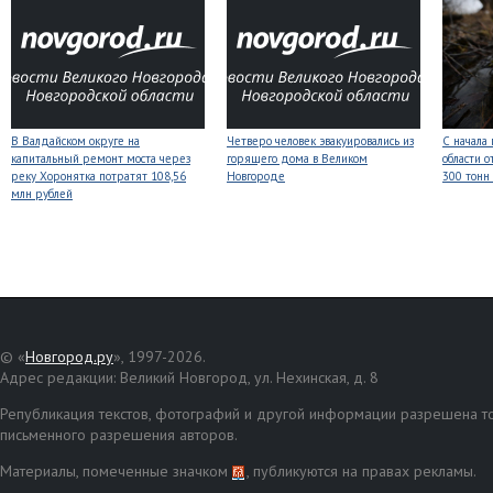
В Валдайском округе на
Четверо человек эвакуировались из
С начала
капитальный ремонт моста через
горящего дома в Великом
области о
реку Хоронятка потратят 108,56
Новгороде
300 тонн
млн рублей
© «
Новгород.ру
», 1997-2026.
Адрес редакции: Великий Новгород, ул. Нехинская, д. 8
Републикация текстов, фотографий и другой информации разрешена то
письменного разрешения авторов.
Материалы, помеченные значком
, публикуются на правах рекламы.