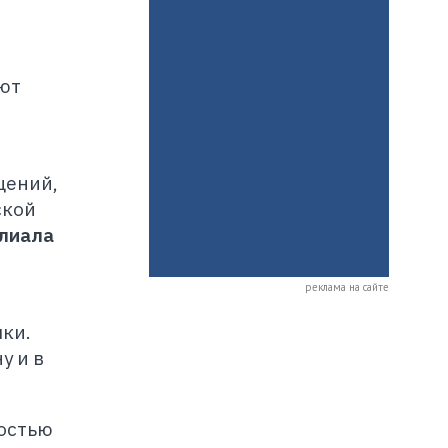
вют
щений,
ской
илиала
реклама на сайте
лки.
у и в
мостью