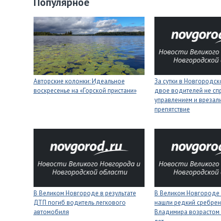
Популярное
Авторские колонки: Идеальное
За сутки в Новгородск
воскресенье на «Горской пристани»
двое водителей не сп
управлением и врезали
препятствие
В Великом Новгороде в результате
В Великом Новгороде
ДТП погиб водитель легкового
нашли редкий сребрен
автомобиля
Владимира возрастом 