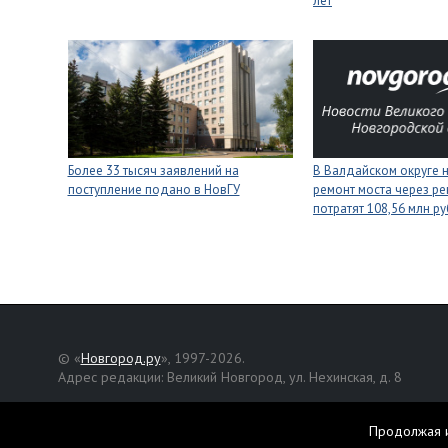
лет
Более 33 тысяч заявлений на
В Валдайском округе 
поступление подано в НовГУ
ремонт моста через ре
потратят 108,56 млн р
© «
Новгород.ру
», 1997-2026.
Адрес редакции: Великий Новгород, ул. Нехинская, д. 8
Републикация текстов, фотографий и другой информации раз
разрешения авторов.
Продолжая и