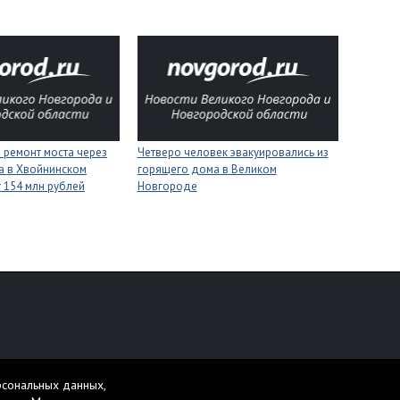
 ремонт моста через
Четверо человек эвакуировались из
а в Хвойнинском
горящего дома в Великом
т 154 млн рублей
Новгороде
персональных данных
рсональных данных,
жет содержать материалы 16+.