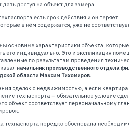
 дать доступ на объект для замера.
техпаспорта есть срок действия и он теряет
которые в нём содержатся, уже не соответству
ны основные характеристики объекта, которые
ь его индивидуально. Это и экспликация поме
тавленные по результатам проведения техниче
сказал
начальник производственного отдела ф
дской области Максим Тихомиров
.
ния сделок с недвижимостью, а если квартира
ление техпаспорта — обязательное условие сде
что объект соответствует первоначальному план
ировок.
ка техпаспорта нередко обоснована необходи