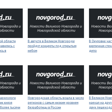
ой области
В августе в Великом Новгороде
В Окуловке ча
равились с
пройдут концерты под открытым
кирпичная сте
сь в
небом
депо
 археологи
Новгородская область вошла в число
В Великом Нов
ик князя
регионов с самым низким уровнем
наехал на друг
более тысячи
безработицы в России
двух пешеход