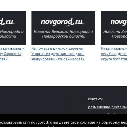
на капитальный
На пожаре в шимской деревне
На капитальный
ку Хоронятка
Уторгош из двухэтажного дома
реку Смердомк
ублей
эвакуировали четырёх человек
округе потратя
контакты
размещение рекламы
политика обработки 
решена только с письменного
спользовать сайт novgorod.ru вы даете свое согласие на обработку пе
Настоящий ресурс мо