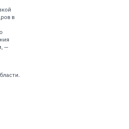
вкой
ров в
о
ения
, —
бласти.