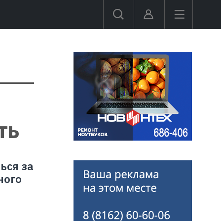
ть
ься за
ного