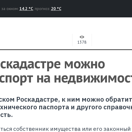
за окном:
14.2 °C
, прогноз:
20 °C
1378
оскадастре можно
аспорт на недвижимос
ском Роскадастре, к ним можно обратит
хнического паспорта и другого справоч
сть.
иться собственник имущества или его законный