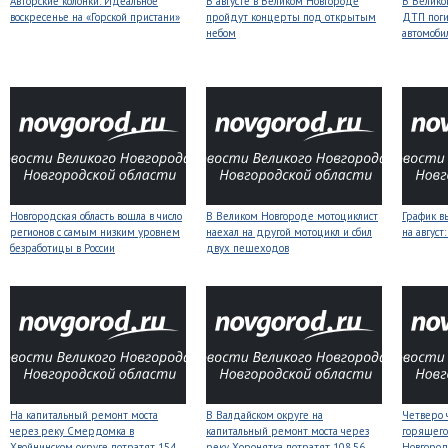
Авторские колонки: Идеальное
В августе в Великом Новгороде
В Велико
воскресенье на «Горской пристани»
пройдут концерты под открытым
ДТП поги
небом
автомоби
Новгородская область вошла в число
В Великом Новгороде мотоциклист
График в
регионов с самым низким уровнем
наехал на другой мотоцикл и сбил
на авгус
безработицы в России
двух пешеходов
На капитальный ремонт моста
В Валдайском округе на
Четверо 
через реку Смердомка в
капитальный ремонт моста через
горящего
Хвойнинском округе потратят 154
реку Хоронятка потратят 108,56
Новгоро