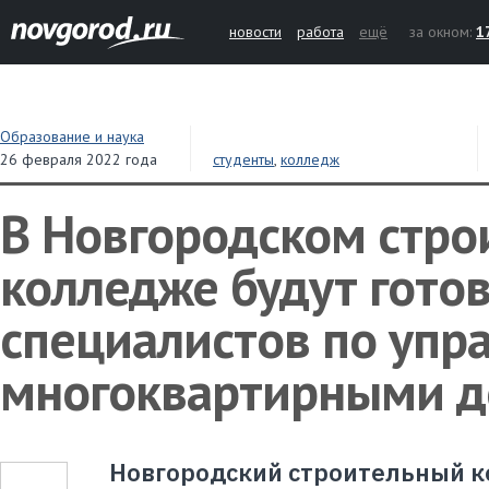
новости
работа
ещё
за окном:
1
Образование и наука
26 февраля 2022 года
студенты
,
колледж
В Новгородском стро
колледже будут гото
специалистов по упр
многоквартирными 
Новгородский строительный к