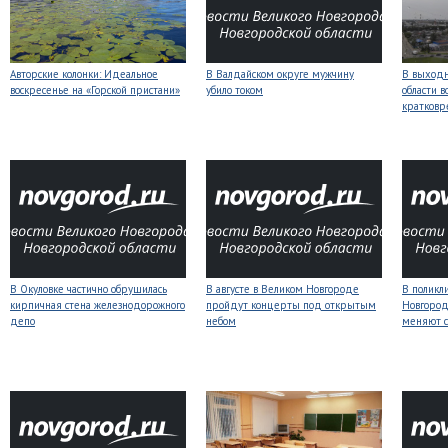
Авторские колонки: Идеальное
В Валдайском округе мужчину
В выходн
воскресенье на «Горской пристани»
убило током
области 
кратков
В Окуловке частично обрушилась
В августе в Великом Новгороде
В поликл
кирпичная стена железнодорожного
пройдут концерты под открытым
Новгород
депо
небом
меняют с