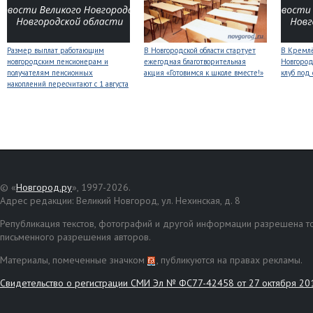
Размер выплат работающим
В Новгородской области стартует
В Кремлё
новгородским пенсионерам и
ежегодная благотворительная
Новгород
получателям пенсионных
акция «Готовимся к школе вместе!»
клуб под
накоплений пересчитают с 1 августа
© «
Новгород.ру
», 1997-2026.
Адрес редакции: Великий Новгород, ул. Нехинская, д. 8
Републикация текстов, фотографий и другой информации разрешена то
письменного разрешения авторов.
Материалы, помеченные значком
, публикуются на правах рекламы.
Свидетельство о регистрации СМИ Эл № ФС77-42458 от 27 октября 20