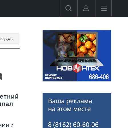
бсудить
а
летний
ыпал
ями и