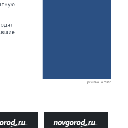
китную
водят
авшие
реклама на сайте