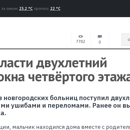
за окном:
23.2 °C
, прогноз:
22 °C
О
7702
0
бласти двухлетний
окна четвёртого этаж
 из новгородских больниц поступил двух
ыми ушибами и переломами. Ранее он в
а.
ии, мальчик находился дома вместе с родител