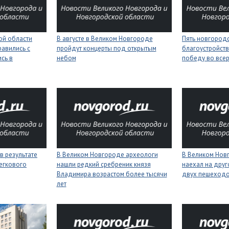
ой области
В августе в Великом Новгороде
Пять новгород
равились с
пройдут концерты под открытым
благоустройств
сь в
небом
победу во все
в результате
В Великом Новгороде археологи
В Великом Нов
егкового
нашли редкий сребреник князя
наехал на друг
Владимира возрастом более тысячи
двух пешеход
лет