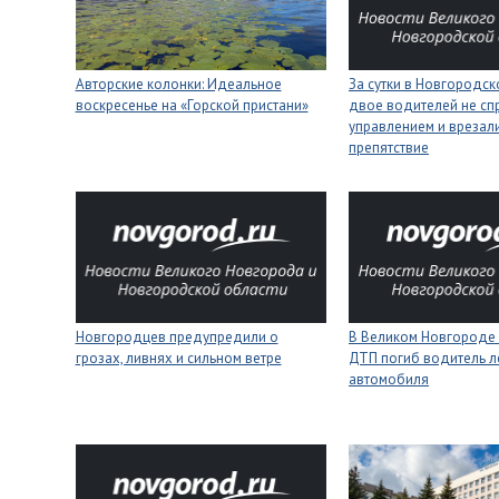
Авторские колонки: Идеальное
За сутки в Новгородск
воскресенье на «Горской пристани»
двое водителей не сп
управлением и врезали
препятствие
Новгородцев предупредили о
В Великом Новгороде 
грозах, ливнях и сильном ветре
ДТП погиб водитель л
автомобиля