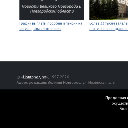
График выплаты пособий и пенсий на
Более 33 тысяч заявле
август: даты и изменения
поступление подано в
© «
Новгород.ру
», 1997-2026.
Адрес редакции: Великий Новгород, ул. Нехинская, д. 8
Републикация текстов, фотографий и другой информации раз
разрешения авторов.
Продолжая и
осуществ
Материалы, помеченные значком
, публикуются на правах р
Бол
Свидетельство о регистрации СМИ Эл № ФС77-42458 от 27 ок