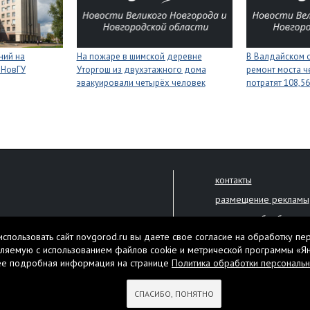
ний на
На пожаре в шимской деревне
В Валдайском о
 НовГУ
Уторгош из двухэтажного дома
ремонт моста ч
эвакуировали четырёх человек
потратят 108,5
контакты
размещение рекламы
политика обработки 
решена только с письменного
спользовать сайт novgorod.ru вы даете свое согласие на обработку пе
Настоящий ресурс мо
ляемую с использованием файлов cookie и метрической программы «Я
екламы.
ее подробная информация на странице
Политика обработки персональ
Нашли ошибку? Выдели
тября 2010 года
СПАСИБО, ПОНЯТНО