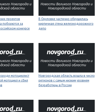
ских проектов
В Окуловке частично обрушилась
а поборются за
кирпичная стена железнодорожного
российском конкурсе
депо
городе мотоциклист
Новгородская область вошла в число
ой мотоцикл и сбил
регионов с самым низким уровнем
ов
безработицы в России