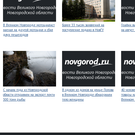
В Великом Новгороде мотоциклист
Более 33 тысяч заявлений на
График в
наехал на другой мотоцикл и сбил
поступление подано в НовГУ
на авгус
двух пешеходов
С начала года из Новгородской
В одном из домов на улице Попова
40 челов
области отправили на экспорт почти
в Великом Новгороде обнаружили
товары н
300 тонн рыбы
тело женщины
Великом