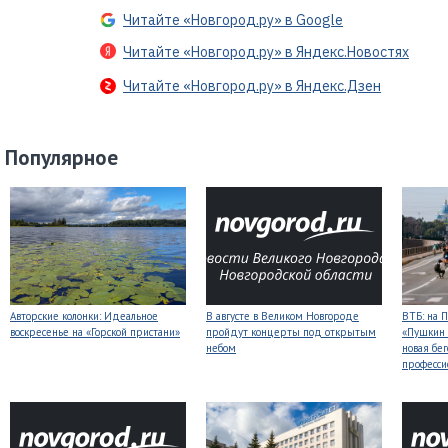
Читайте «Новгород.ру» в Google
Читайте «Новгород.ру» в Яндекс.Новостях
Читайте «Новгород.ру» в Яндекс.Дзен
Популярное
Авторские колонки: Идеальное
В августе в Великом Новгороде
ВТБ: на 
воскресенье на «Горской пристани»
пройдут концерты под открытым
«Пушкин 
небом
новая бег
професси