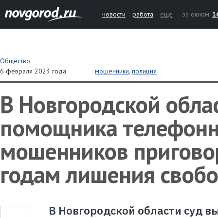
новости
работа
ещё
за окном:
1
Общество
6 февраля 2023 года
мошенники
,
полиция
В Новгородской обла
помощника телефон
мошенников приговор
годам лишения своб
В Новгородской области суд вы