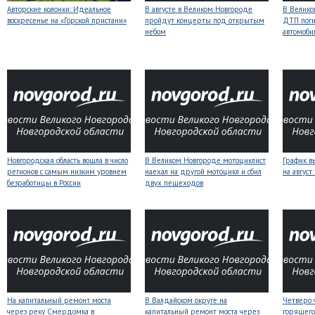
Авторские колонки: Идеальное
В августе в Великом Новгороде
В Велико
воскресенье на «Горской пристани»
пройдут концерты под открытым
ДТП поги
небом
автомоби
Новгородская область вошла в число
В Великом Новгороде мотоциклист
График в
регионов с самым низким уровнем
наехал на другой мотоцикл и сбил
на авгус
безработицы в России
двух пешеходов
На капитальный ремонт моста
В Валдайском округе на
Четверо 
через реку Смердомка в
капитальный ремонт моста через
горящего