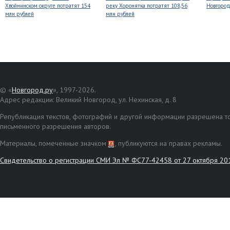
Хвойнинском округе потратят 154
реку Хоронятка потратят 108,56
Новгоро
млн рублей
млн рублей
© «
Новгород.ру
», 1997-2026.
Адрес редакции: Великий Новгород, ул. Нехинская, д. 8
Републикация текстов, фотографий и другой информации разрешена то
письменного разрешения авторов.
Материалы, помеченные значком
, публикуются на правах рекламы.
Свидетельство о регистрации СМИ Эл № ФС77-42458 от 27 октября 20