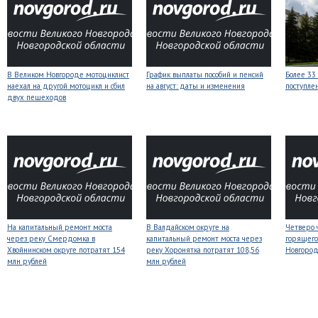
В Великом Новгороде мотоциклист
График выплаты пособий и пенсий
Более 33
наехал на другой мотоцикл и сбил
на август: даты и изменения
поступле
двух пешеходов
На капитальный ремонт моста
В Валдайском округе на
Четверо 
через реку Смердомка в
капитальный ремонт моста через
горящего
Хвойнинском округе потратят 154
реку Хоронятка потратят 108,56
Новгоро
млн рублей
млн рублей