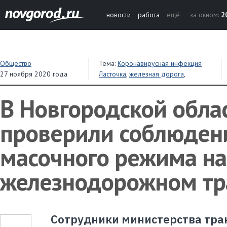
новости
работа
ещё
за окном:
2
Общество
Тема:
Коронавирусная инфекция
27 ноября 2020 года
Ласточка
,
железная дорога
,
коронавирус
В Новгородской обла
проверили соблюден
масочного режима на
железнодорожном тр
Сотрудники министерства тра