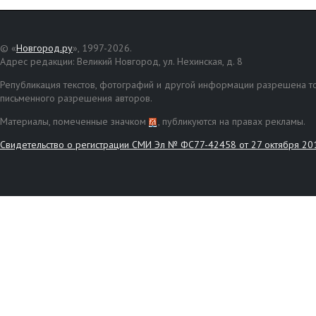
© «
Новгород.ру
», 1997-2026.
Адрес редакции: Великий Новгород, ул. Нехинская, д. 8
Републикация текстов, фотографий и другой информации разрешена то
письменного разрешения авторов.
Материалы, помеченные значком
, публикуются на правах рекламы.
Свидетельство о регистрации СМИ Эл № ФС77-42458 от 27 октября 20