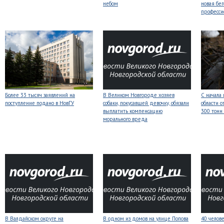
небом
новая бег
професси
Более 33 тысяч заявлений на
В Великом Новгороде хозяев
С начала
поступление подано в НовГУ
собаки, покусавшей девочку, обязали
области о
выплатить компенсацию
300 тонн
морального вреда
В Валдайском округе на
В одном из домов на улице Попова
40 челов