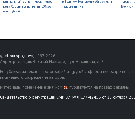
капитальный ремонт моста через
в Великом Новгороде обнаружили
товары н
реку Хоронятка потратят 108,56
тело женщины
Великом
млн рублей
© «
Новгород.ру
», 1997-2026.
Адрес редакции: Великий Новгород, ул. Нехинская, д. 8
Републикация текстов, фотографий и другой информации разрешена то
письменного разрешения авторов.
Материалы, помеченные значком
, публикуются на правах рекламы.
Свидетельство о регистрации СМИ Эл № ФС77-42458 от 27 октября 20