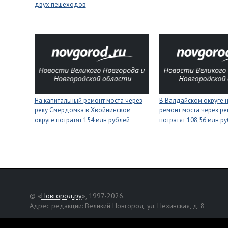
двух пешеходов
На капитальный ремонт моста через
В Валдайском округе 
реку Смердомка в Хвойнинском
ремонт моста через ре
округе потратят 154 млн рублей
потратят 108,56 млн р
© «
Новгород.ру
», 1997-2026.
Адрес редакции: Великий Новгород, ул. Нехинская, д. 8
Републикация текстов, фотографий и другой информации раз