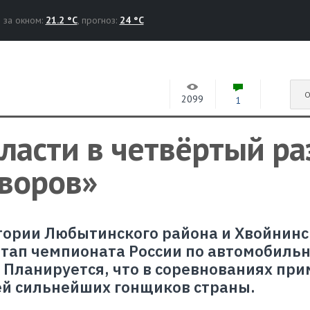
за окном:
21.2 °C
, прогноз:
24 °C
О
2099
1
ласти в четвёртый ра
уворов»
итории Любытинского района и Хвойнинс
 этап чемпионата России по автомобиль
 Планируется, что в соревнованиях при
ей сильнейших гонщиков страны.