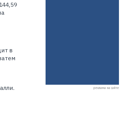
144,59
на
ит в
затем
алли.
реклама на сайте