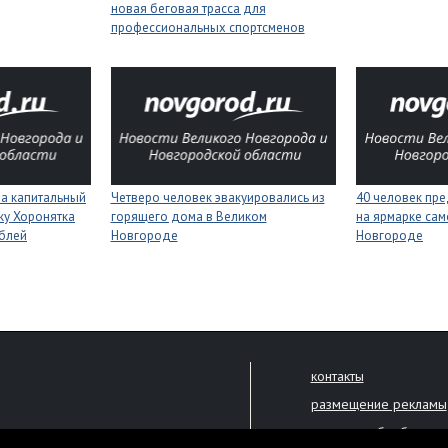
новая беговая трасса для
профессиональных спортсменов
на капитальный
Четверо человек эвакуировались из
40 человек пре
ку Хоронятка
горящего дома в Великом
на ярмарке сам
ублей
Новгороде
Новгороде
контакты
размещение рекламы
политика обработки 
решена только с письменного