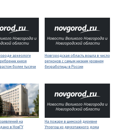
городе археологи
Новгородская область вошла в число
ребреник князя
регионов с самым низким уровнем
растом более тысячи
безработицы в России
 заявлений на
На пожаре в шимской деревне
одано в НовГУ
Уторгош из двухэтажного дома