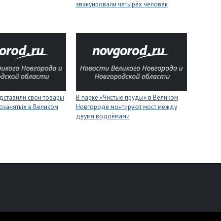
эвакуировали четырёх человек
дставили свои товары
В парке «Чистые пруды» в Великом
озанятых в Великом
Новгороде монтируют мост между
двумя водоёмами
персональных данных