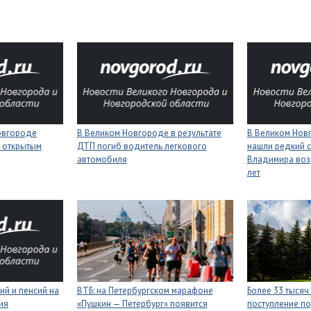
Новгороде
В Великом Новгороде в результате
В Великом Нов
 открытым
ДТП погиб водитель легкового
нашли редкий с
автомобиля
Владимира воз
лет
ий и пенсий на
ВТБ: на Петербургском марафоне
Более 33 тысяч
ия
«Пушкин — Петербург» появится
поступление п