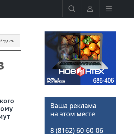
бсудить
з
кого
ному
мут