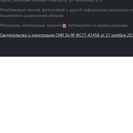
Адрес редакции: Великий Новгород, ул. Нехинская, д. 8
Републикация текстов, фотографий и другой информации разрешена то
письменного разрешения авторов.
Материалы, помеченные значком
, публикуются на правах рекламы.
Свидетельство о регистрации СМИ Эл № ФС77-42458 от 27 октября 20