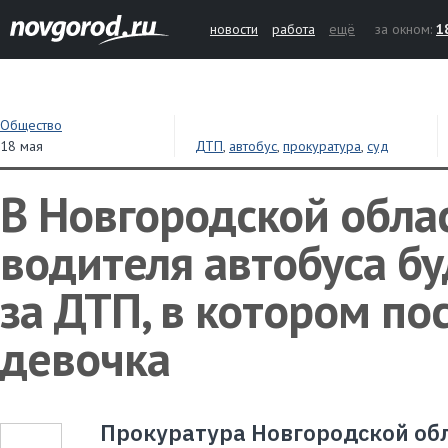
новости
работа
ещё
за окном:
1
Общество
18 мая
ДТП
,
автобус
,
прокуратура
,
суд
В Новгородской обла
водителя автобуса бу
за ДТП, в котором по
девочка
Прокуратура Новгородской обл