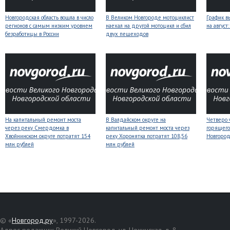
Новгородская область вошла в число
В Великом Новгороде мотоциклист
График в
регионов с самым низким уровнем
наехал на другой мотоцикл и сбил
на авгус
безработицы в России
двух пешеходов
На капитальный ремонт моста
В Валдайском округе на
Четверо 
через реку Смердомка в
капитальный ремонт моста через
горящего
Хвойнинском округе потратят 154
реку Хоронятка потратят 108,56
Новгоро
млн рублей
млн рублей
© «
Новгород.ру
», 1997-2026.