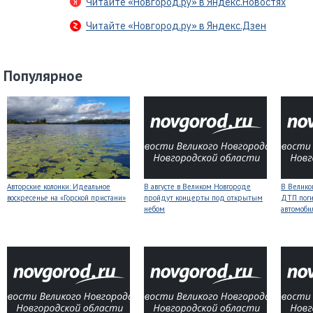
Читайте «Новгород.ру» в Яндекс.Новостях
Читайте «Новгород.ру» в Яндекс.Дзен
Популярное
Авторские колонки: Идеальное
В августе в Великом Новгороде
В Велико
воскресенье на «Горской пристани»
пройдут концерты под открытым
ДТП поги
небом
автомоби