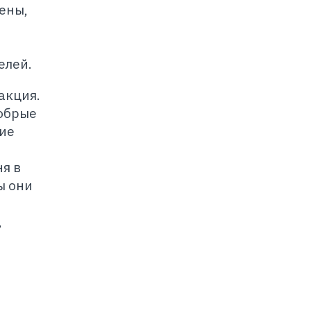
ены,
елей.
акция.
добрые
ние
я в
ы они
,