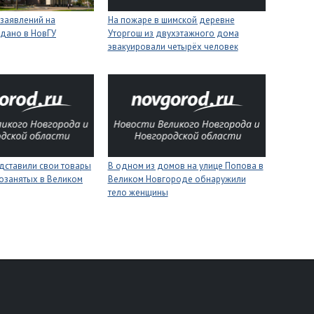
 заявлений на
На пожаре в шимской деревне
одано в НовГУ
Уторгош из двухэтажного дома
эвакуировали четырёх человек
дставили свои товары
В одном из домов на улице Попова в
озанятых в Великом
Великом Новгороде обнаружили
тело женщины