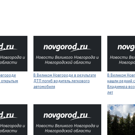
Новгороде
В Великом Новгороде в результате
В Великом Нов
 открытым
ДТП погиб водитель легкового
нашли редкий с
автомобиля
Владимира воз
лет