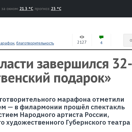
за окном:
21.3 °C
, прогноз:
23 °C
О
2127
4
марафон
,
благотворительность
ласти завершился 32
венский подарок»
готворительного марафона отметили
м — в филармонии прошёл спектакль
стием Народного артиста России,
о художественного Губернского театра