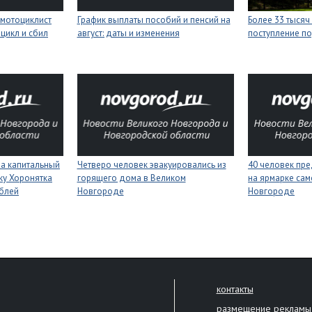
мотоциклист
График выплаты пособий и пенсий на
Более 33 тысяч
цикл и сбил
август: даты и изменения
поступление п
на капитальный
Четверо человек эвакуировались из
40 человек пре
ку Хоронятка
горящего дома в Великом
на ярмарке сам
ублей
Новгороде
Новгороде
контакты
размещение рекламы