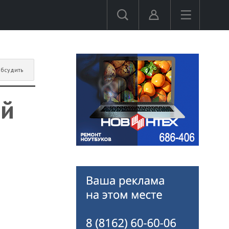
бсудить
-й