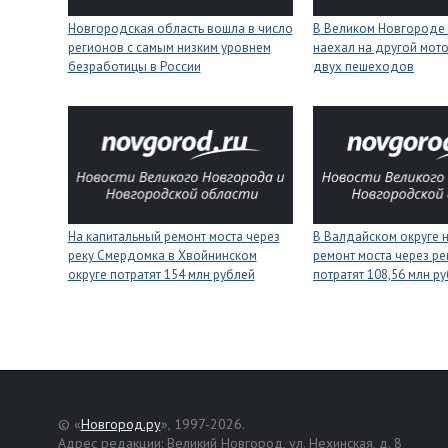
Новгородская область вошла в число
В Великом Новгороде 
регионов с самым низким уровнем
наехал на другой мото
безработицы в России
двух пешеходов
На капитальный ремонт моста через
В Валдайском округе 
реку Смердомка в Хвойнинском
ремонт моста через ре
округе потратят 154 млн рублей
потратят 108,56 млн р
© «
Новгород.ру
», 1997-2026.
Адрес редакции: Великий Новгород, ул. Нехинская, д. 8