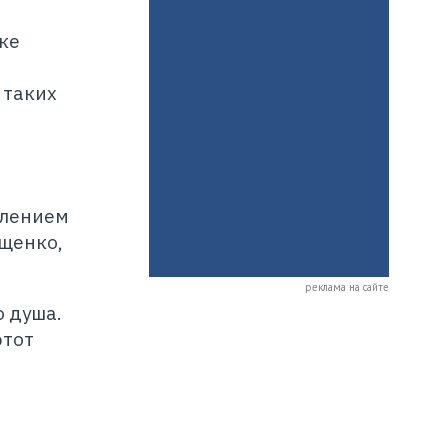
ке
 таких
влением
ащенко,
реклама на сайте
о душа.
этот