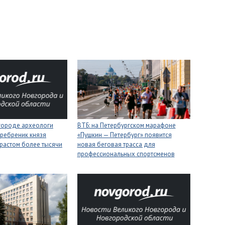
городе археологи
ВТБ: на Петербургском марафоне
ребреник князя
«Пушкин — Петербург» появится
растом более тысячи
новая беговая трасса для
профессиональных спортсменов