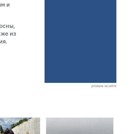
ям и
сосны,
кже из
ия.
реклама на сайте