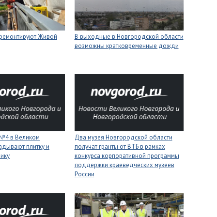
 ремонтируют Живой
В выходные в Новгородской области
возможны кратковременные дожди
 №4 в Великом
Два музея Новгородской области
адывают плитку и
получат гранты от ВТБ в рамках
нику
конкурса корпоративной программы
поддержки краеведческих музеев
России