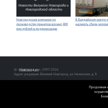
Новгородская компания по
В Валдайском округе 
производству прицепов вложит 400
насмерть сбили челов
млн рублей в модернизацию
© «
Новгород.ру
», 1997-2026.
Адрес редакции: Великий Новгород, ул. Нехинская, д. 8
Републикация текстов, фотографий и другой информации раз
разрешения авторов.
Продолжая и
осуществ
Материалы, помеченные значком
, публикуются на правах р
Бол
Свидетельство о регистрации СМИ Эл № ФС77-42458 от 27 ок