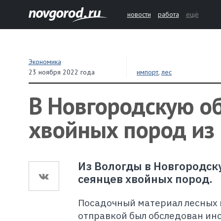
новости
работа
ещё
Экономика
23 ноября 2022 года
импорт
,
лес
В Новгородскую о
хвойных пород из
Из Вологды в Новгородск
сеянцев хвойных пород.
Посадочный материал лесных 
отправкой был обследован ин