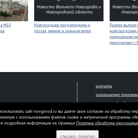
на М10
Новгородцев предупредили о
Размер выплат
ека
грозах, ливнях и сильном ветре
новгородским 
получателям п
пересчитают с 1
контакты
размещение рекламы
политика обработки 
решена только с письменного
спользовать сайт novgorod.ru вы даете свое согласие на обработку пе
Настоящий ресурс мо
ляемую с использованием файлов cookie и метрической программы «Я
екламы.
ее подробная информация на странице
Политика обработки персональ
Нашли ошибку? Выдели
тября 2010 года
СПАСИБО, ПОНЯТНО