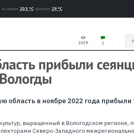
за окном:
20.3 °C
, прогноз:
29 °C
О
2029
3
бласть прибыли сеян
 Вологды
ую область в ноябре 2022 года прибыли
культур, выращенный в Вологодском регионе, 
спекторами Северо-Западного межрегионально