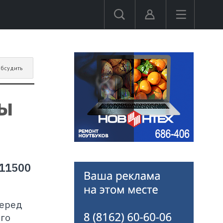
бсудить
цы
 11500
перед
го