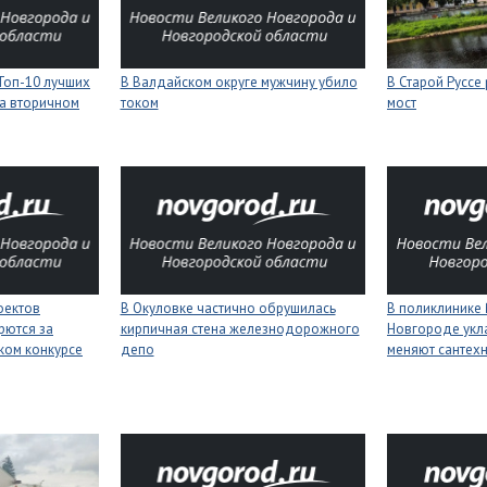
Топ-10 лучших
В Валдайском округе мужчину убило
В Старой Руссе
а вторичном
током
мост
оектов
В Окуловке частично обрушилась
В поликлинике
рются за
кирпичная стена железнодорожного
Новгороде укл
ком конкурсе
депо
меняют сантех