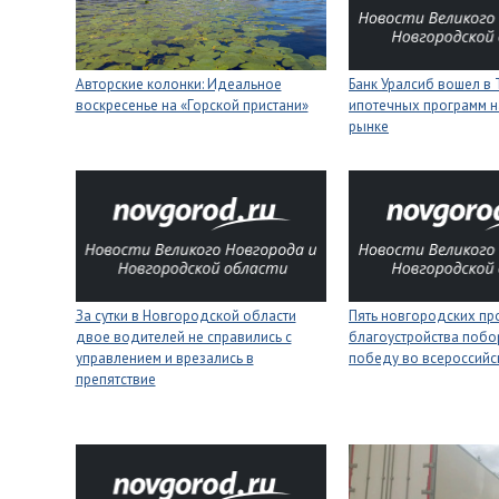
Авторские колонки: Идеальное
Банк Уралсиб вошел в 
воскресенье на «Горской пристани»
ипотечных программ н
рынке
За сутки в Новгородской области
Пять новгородских пр
двое водителей не справились с
благоустройства побо
управлением и врезались в
победу во всероссийс
препятствие