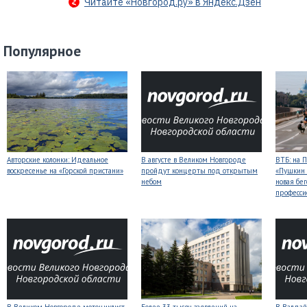
Читайте «Новгород.ру» в Яндекс.Дзен
Популярное
Авторские колонки: Идеальное
В августе в Великом Новгороде
ВТБ: на 
воскресенье на «Горской пристани»
пройдут концерты под открытым
«Пушкин 
небом
новая бег
професси