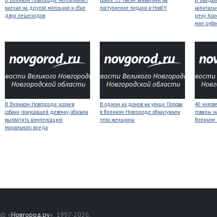
В Великом Новгороде мотоциклист
Более 33 тысяч заявлений на
В Валдай
наехал на другой мотоцикл и сбил
поступление подано в НовГУ
капиталь
двух пешеходов
реку Хор
млн рубл
В Великом Новгороде хозяев
В одном из домов на улице Попова
40 челов
собаки, покусавшей девочку, обязали
в Великом Новгороде обнаружили
товары н
выплатить компенсацию
тело женщины
Великом
морального вреда
© «
Новгород.ру
», 1997-2026.