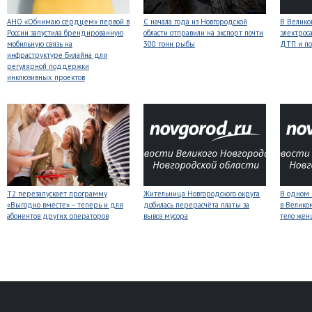
АНО «Обнимаю сердцем» первой в
С начала года из Новгородской
В Велико
России запустила брендированную
области отправили на экспорт почти
электрос
мобильную связь на
300 тонн рыбы
ДТП и по
инфраструктуре Билайна для
регулярной поддержки
инклюзивных проектов
Т2 перезапускает программу
Жительница Новгородского округа
В одном 
«Выгодно вместе» – теперь и для
добилась перерасчёта платы за
в Велико
абонентов других операторов
вывоз мусора
тело же