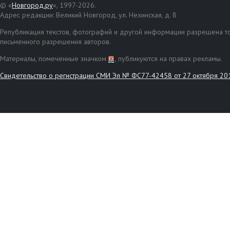
© «
Новгород.ру
», 1997-2026.
Адрес редакции: Великий Новгород, ул. Нехинская, д. 8
Републикация текстов, фотографий и другой информации разрешена то
письменного разрешения авторов.
Материалы, помеченные значком
, публикуются на правах рекламы.
Свидетельство о регистрации СМИ Эл № ФС77-42458 от 27 октября 20