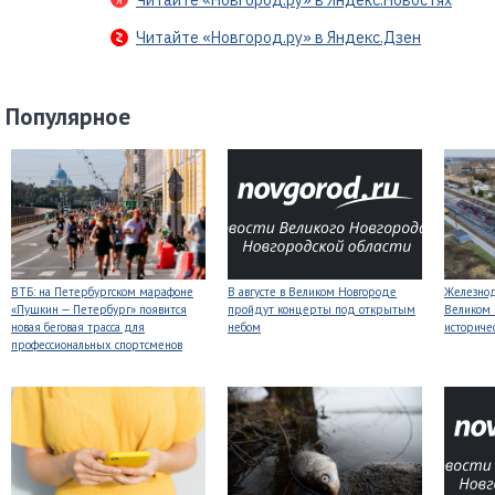
Читайте «Новгород.ру» в Яндекс.Новостях
Читайте «Новгород.ру» в Яндекс.Дзен
Популярное
ВТБ: на Петербургском марафоне
В августе в Великом Новгороде
Железнод
«Пушкин — Петербург» появится
пройдут концерты под открытым
Великом 
новая беговая трасса для
небом
историче
профессиональных спортсменов