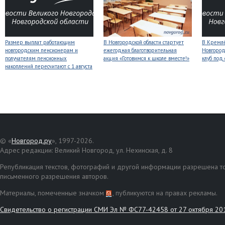
Размер выплат работающим
В Новгородской области стартует
В Кремлё
новгородским пенсионерам и
ежегодная благотворительная
Новгород
получателям пенсионных
акция «Готовимся к школе вместе!»
клуб под
накоплений пересчитают с 1 августа
© «
Новгород.ру
», 1997-2026.
Адрес редакции: Великий Новгород, ул. Нехинская, д. 8
Републикация текстов, фотографий и другой информации разрешена то
письменного разрешения авторов.
Материалы, помеченные значком
, публикуются на правах рекламы.
Свидетельство о регистрации СМИ Эл № ФС77-42458 от 27 октября 20