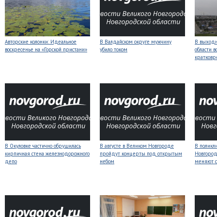
Авторские колонки: Идеальное
В Валдайском округе мужчину
В выходн
воскресенье на «Горской пристани»
убило током
области 
кратков
В Окуловке частично обрушилась
В августе в Великом Новгороде
В поликл
кирпичная стена железнодорожного
пройдут концерты под открытым
Новгород
депо
небом
меняют с