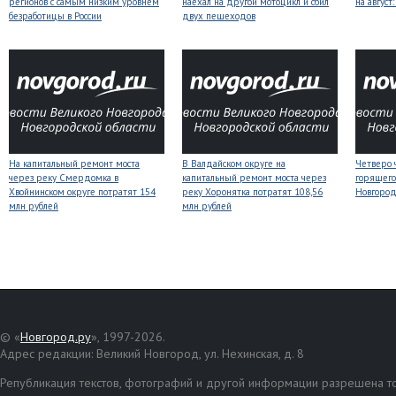
регионов с самым низким уровнем
наехал на другой мотоцикл и сбил
на авгус
безработицы в России
двух пешеходов
На капитальный ремонт моста
В Валдайском округе на
Четверо 
через реку Смердомка в
капитальный ремонт моста через
горящего
Хвойнинском округе потратят 154
реку Хоронятка потратят 108,56
Новгоро
млн рублей
млн рублей
© «
Новгород.ру
», 1997-2026.
Адрес редакции: Великий Новгород, ул. Нехинская, д. 8
Републикация текстов, фотографий и другой информации разрешена то