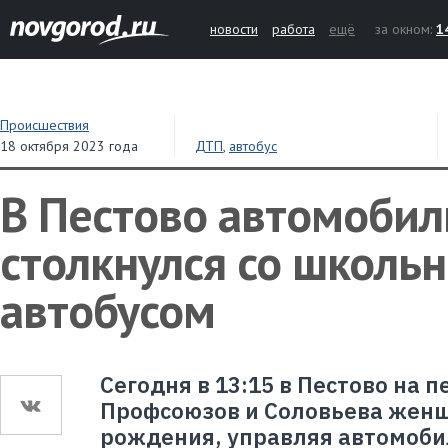
новости
работа
ещё
за окном:
1
Происшествия
18 октября 2023 года
ДТП
,
автобус
В Пестово автомобил
столкнулся со школь
автобусом
Сегодня в 13:15 в Пестово на 
Профсоюзов и Соловьева женщ
рождения, управляя автомобил