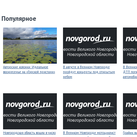
Популярное
Авторские колонки: Идеальное
В августе в Великом Новгороде
В Велико
воскресенье на «Горской пристани»
пройдут концерты под открытым
ДТП поги
небом
автомоби
Новгородская область вошла в число
В Великом Новгороде мотоциклист
График в