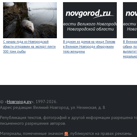
С начала года из Новгородской
В одном из домов на улице Попова
В Велико
области отправили на экспорт почти
в Великом Новгороде обнаружили
собаки, п
300 тонн рыбы
тело женщины
выплатит
морально
© «
Новгород.ру
», 1997-2026.
Адрес редакции: Великий Новгород, ул. Нехинская, д. 8
Републикация текстов, фотографий и другой информации разрешена то
письменного разрешения авторов.
Материалы, помеченные значком
, публикуются на правах рекламы.