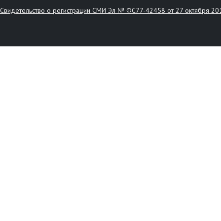
Свидетельство о регистрации СМИ Эл № ФС77-42458 от 27 октября 20