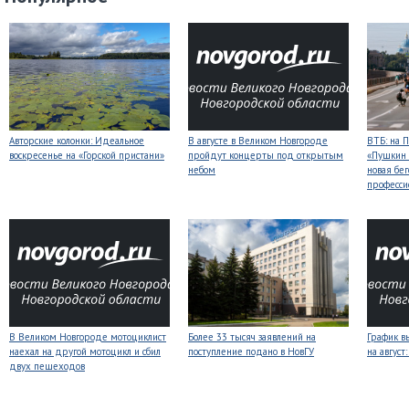
Авторские колонки: Идеальное
В августе в Великом Новгороде
ВТБ: на 
воскресенье на «Горской пристани»
пройдут концерты под открытым
«Пушкин 
небом
новая бег
професси
В Великом Новгороде мотоциклист
Более 33 тысяч заявлений на
График в
наехал на другой мотоцикл и сбил
поступление подано в НовГУ
на авгус
двух пешеходов