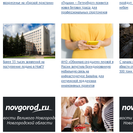
воскресенье на «Горской пристани»
«Пушкин — Петербург» появится
пройдут
новая беговая трасса для
небом
профессиональных спортсменов
Более 33 тысяч заявлений на
АНО «Обнимаю сердцем» первой в
С начала
поступление подано в НовГУ
России запустила брендированную
области о
мобильную связь на
300 тонн
инфраструктуре Билайна для
регулярной поддержки
инклюзивных проектов