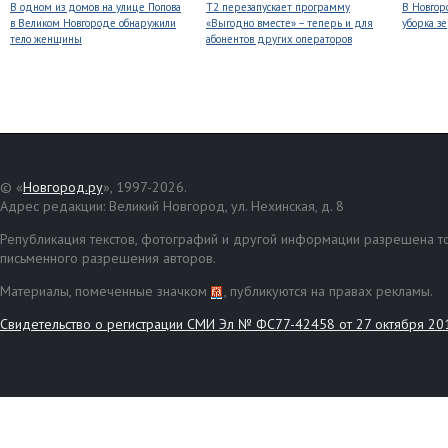
В одном из домов на улице Попова
Т2 перезапускает программу
В Новгоро
в Великом Новгороде обнаружили
«Выгодно вместе» – теперь и для
уборка з
тело женщины
абонентов других операторов
© «
Новгород.ру
», 1997-2026.
Адрес редакции: Великий Новгород, ул. Нехинская, д. 8
Републикация текстов, фотографий и другой информации разрешена то
письменного разрешения авторов.
Материалы, помеченные значком
, публикуются на правах рекламы.
Свидетельство о регистрации СМИ Эл № ФС77-42458 от 27 октября 20