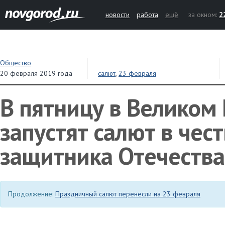
новости
работа
ещё
за окном:
2
Общество
20 февраля 2019 года
салют
,
23 февраля
В пятницу в Великом
запустят салют в чес
защитника Отечества
Продолжение:
Праздничный салют перенесли на 23 февраля